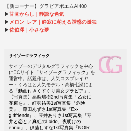
【新コーナー】グラビアポエムAI400
▶
甘党からし｜静謐な色気
▶
メロン_レア｜静寂に萌える誘惑の孤独
▶
佐伯澪｜小さな夢
サイゾーグラフィック
サイゾーのデジタルグラフィックを中心
にECサイト
「サイゾーグラフィック」
を
運営中。話題作は、人気コスプレイヤ
ー・くろはと人気モデル・髙橋七瀬によ
る
「動画付きくすぐり美女グラビア」
。
【写真集】
高梨瑞樹2nd写真集『乙女に
花束を』
、
紅羽祐美1st写真集『危険
美』
、
藤田あずさ1st写真集『Ex-
girlfriends』
、
琴井ありさ1st写真集『琴
井と恋と／真紅のlibido、夜明けの
ennui』
、
伊藤しずな1st写真集『NOIR