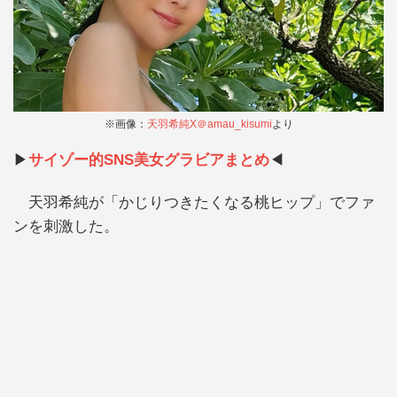
※画像：
天羽希純X＠amau_kisumi
より
▶
サイゾー的SNS美女グラビアまとめ
◀
天羽希純が「かじりつきたくなる桃ヒップ」でファ
ンを刺激した。