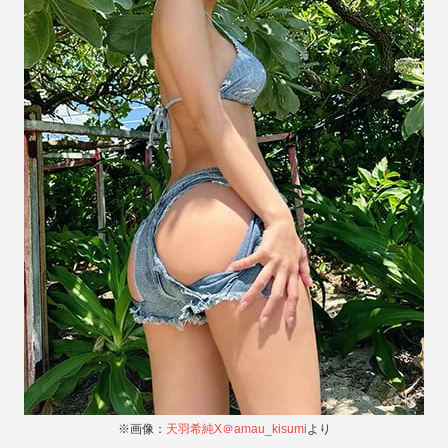
※画像：
天羽希純X＠amau_kisumi
より