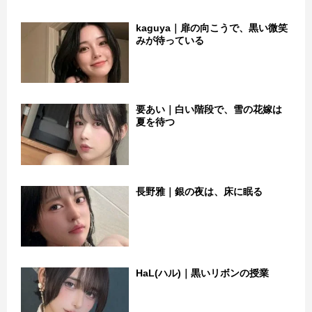
kaguya｜扉の向こうで、黒い微笑
みが待っている
要あい｜白い階段で、雪の花嫁は
夏を待つ
長野雅｜銀の夜は、床に眠る
HaL(ハル)｜黒いリボンの授業