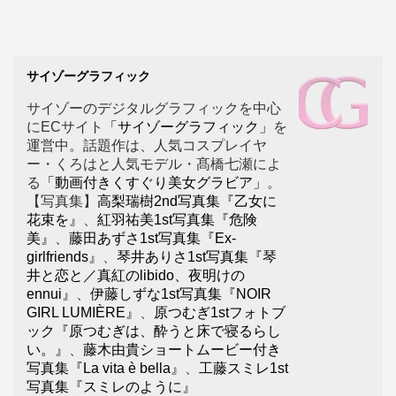
サイゾーグラフィック
サイゾーのデジタルグラフィックを中心
にECサイト
「サイゾーグラフィック」
を
運営中。話題作は、人気コスプレイヤ
ー・くろはと人気モデル・髙橋七瀬によ
る
「動画付きくすぐり美女グラビア」
。
【写真集】
高梨瑞樹2nd写真集『乙女に
花束を』
、
紅羽祐美1st写真集『危険
美』
、
藤田あずさ1st写真集『Ex-
girlfriends』
、
琴井ありさ1st写真集『琴
井と恋と／真紅のlibido、夜明けの
ennui』
、
伊藤しずな1st写真集『NOIR
GIRL LUMIÈRE』
、
原つむぎ1stフォトブ
ック『原つむぎは、酔うと床で寝るらし
い。』
、
藤木由貴ショートムービー付き
写真集『La vita è bella』
、
工藤スミレ1st
写真集『スミレのように』