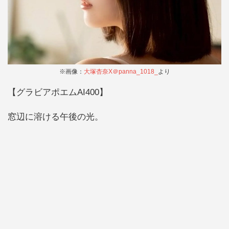
※画像：
大塚杏奈X＠panna_1018_
より
【グラビアポエムAI400】
窓辺に溶ける午後の光。