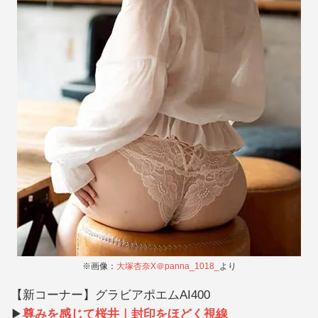
※画像：
大塚杏奈X＠panna_1018_
より
【新コーナー】グラビアポエムAI400
▶
尊みを感じて桜井｜封印をほどく視線