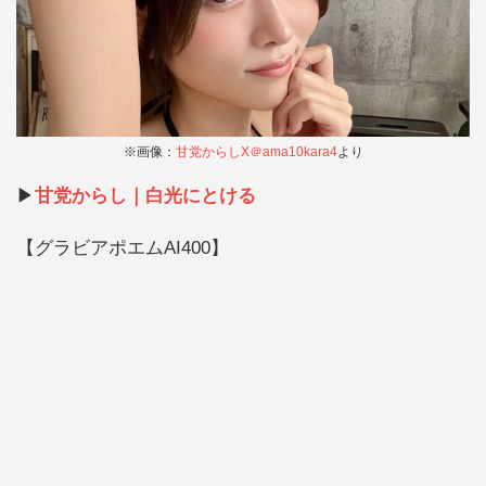
※画像：
甘党からしX＠ama10kara4
より
▶︎
甘党からし｜白光にとける
【グラビアポエムAI400】