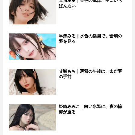
天川星夏｜金色の風は、空にいち
ばん近い
早瀬みる｜水色の楽園で、珊瑚の
夢を見る
甘噛もち｜薄紫の午後は、まだ夢
の手前
姫綺みみこ｜白い水際に、夜の輪
郭が座る