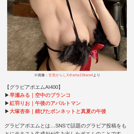
※画像：
甘党からしX＠ama10kara4
より
【グラビアポエムAI400】
▶︎
早瀬みる｜空中のブランコ
▶︎
紅羽りお｜午後のアパルトマン
▶︎
大塚杏奈｜錆びたボンネットと真夏の午後
グラビアポエムとは…SNSで話題のグラビア投稿をも
とにテキスト生成AIが生み出したポエムのことです。