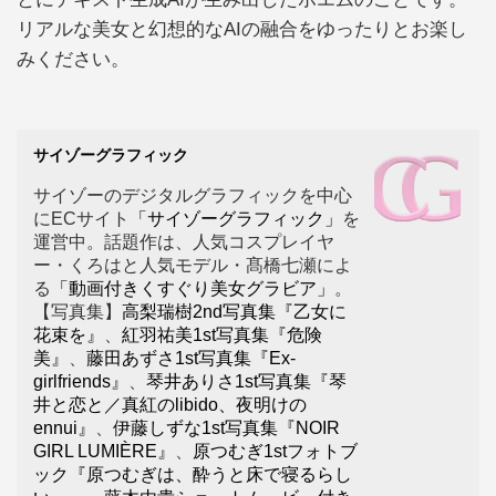
リアルな美女と幻想的なAIの融合をゆったりとお楽し
みください。
サイゾーグラフィック
サイゾーのデジタルグラフィックを中心
にECサイト
「サイゾーグラフィック」
を
運営中。話題作は、人気コスプレイヤ
ー・くろはと人気モデル・髙橋七瀬によ
る
「動画付きくすぐり美女グラビア」
。
【写真集】
高梨瑞樹2nd写真集『乙女に
花束を』
、
紅羽祐美1st写真集『危険
美』
、
藤田あずさ1st写真集『Ex-
girlfriends』
、
琴井ありさ1st写真集『琴
井と恋と／真紅のlibido、夜明けの
ennui』
、
伊藤しずな1st写真集『NOIR
GIRL LUMIÈRE』
、
原つむぎ1stフォトブ
ック『原つむぎは、酔うと床で寝るらし