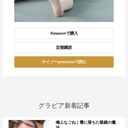
Amazonで購入
定期購読
サイゾーpremiumで読む
グラビア新着記事
鳴上なごね｜畳に落ちた眼鏡の魔
法