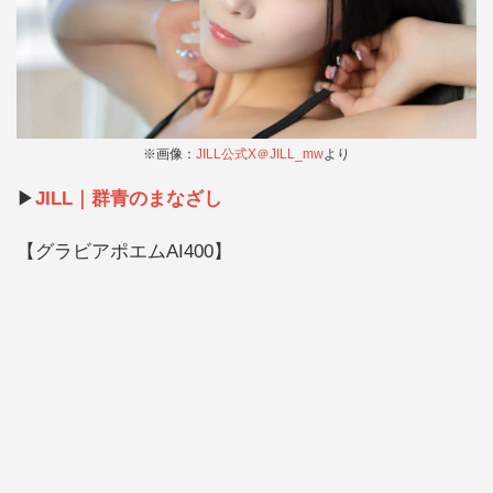
※画像：
JILL公式X＠JILL_mw
より
▶︎
JILL‎｜群青のまなざし
【グラビアポエムAI400】