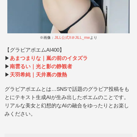
※画像：
JILL公式X＠JILL_mw
より
【グラビアポエムAI400】
▶︎
あまつまりな｜嵐の前のイタズラ
▶︎
南雲るい｜光と影の静観者
▶︎
天羽希純｜天井裏の微熱
グラビアポエムとは…SNSで話題のグラビア投稿をも
とにテキスト生成AIが生み出したポエムのことです。
リアルな美女と幻想的なAIの融合をゆったりとお楽し
みください。