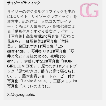
サイゾーグラフィック
サイゾーのデジタルグラフィックを中心
にECサイト
「サイゾーグラフィック」
を
運営中。話題作は、人気コスプレイヤ
ー・くろはと人気モデル・髙橋七瀬によ
る
「動画付きくすぐり美女グラビア」
。
【写真集】
高梨瑞樹2nd写真集『乙女に
花束を』
、
紅羽祐美1st写真集『危険
美』
、
藤田あずさ1st写真集『Ex-
girlfriends』
、
琴井ありさ1st写真集『琴
井と恋と／真紅のlibido、夜明けの
ennui』
、
伊藤しずな1st写真集『NOIR
GIRL LUMIÈRE』
、
原つむぎ1stフォトブ
ック『原つむぎは、酔うと床で寝るらし
い。』
、
藤木由貴ショートムービー付き
写真集『La vita è bella』
、
工藤スミレ1st
写真集『スミレのように』
X:
@cyzographic