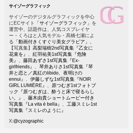
サイゾーグラフィック
サイゾーのデジタルグラフィックを中心
にECサイト
「サイゾーグラフィック」
を
運営中。話題作は、人気コスプレイヤ
ー・くろはと人気モデル・髙橋七瀬によ
る
「動画付きくすぐり美女グラビア」
。
【写真集】
高梨瑞樹2nd写真集『乙女に
花束を』
、
紅羽祐美1st写真集『危険
美』
、
藤田あずさ1st写真集『Ex-
girlfriends』
、
琴井ありさ1st写真集『琴
井と恋と／真紅のlibido、夜明けの
ennui』
、
伊藤しずな1st写真集『NOIR
GIRL LUMIÈRE』
、
原つむぎ1stフォトブ
ック『原つむぎは、酔うと床で寝るらし
い。』
、
藤木由貴ショートムービー付き
写真集『La vita è bella』
、
工藤スミレ1st
写真集『スミレのように』
X:
@cyzographic