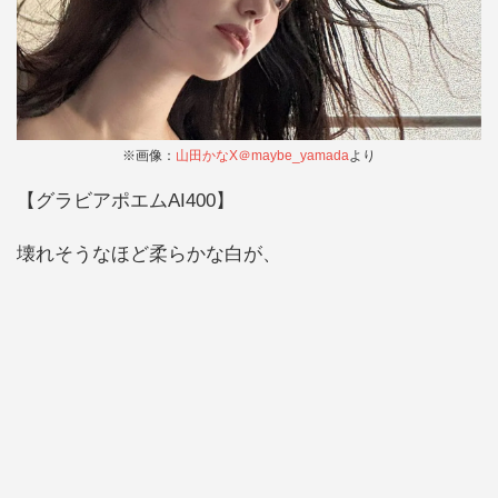
※画像：
山田かなX＠maybe_yamada
より
【
グラビアポエムAI400】
壊れそうなほど柔らかな白が、