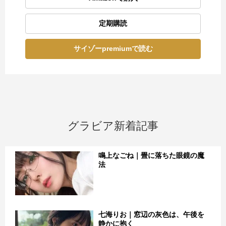
定期購読
サイゾーpremiumで読む
グラビア新着記事
鳴上なごね｜畳に落ちた眼鏡の魔
法
七海りお｜窓辺の灰色は、午後を
静かに抱く