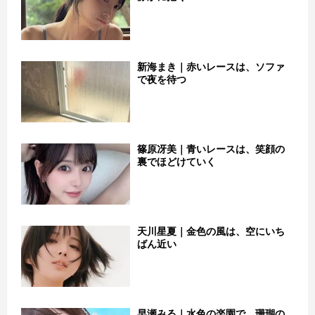
新海まき｜赤いレースは、ソファ
で夜を待つ
篠原冴美｜青いレースは、笑顔の
裏でほどけていく
天川星夏｜金色の風は、空にいち
ばん近い
早瀬みる｜水色の楽園で、珊瑚の