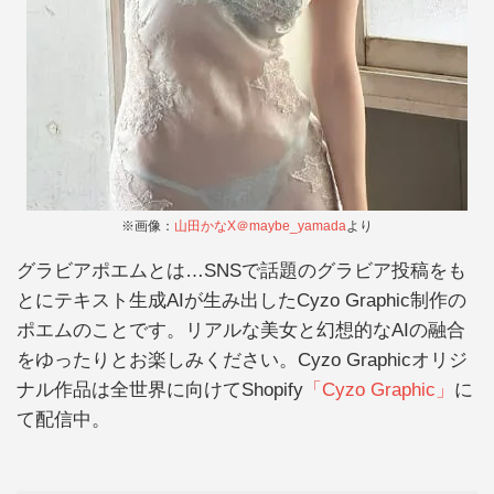
※画像：
山田かなX＠maybe_yamada
より
グラビアポエムとは…SNSで話題のグラビア投稿をも
とにテキスト生成AIが生み出したCyzo Graphic制作の
ポエムのことです。リアルな美女と幻想的なAIの融合
をゆったりとお楽しみください。Cyzo Graphicオリジ
ナル作品は全世界に向けてShopify
「Cyzo Graphic」
に
て配信中。