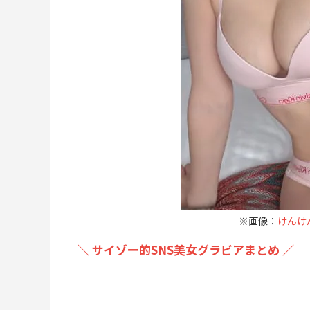
※画像：
けんけんX
＼ サイゾー的SNS美女グラビアまとめ ／