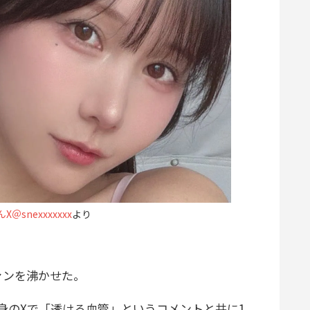
＠snexxxxxxx
より
ンを沸かせた。
身のXで「透ける血管」というコメントと共に1