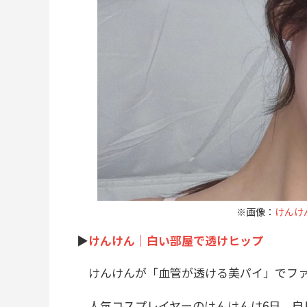
※画像：
けんけんX
▶︎
けんけん｜白い部屋で透けヒップ
けんけんが「血管が透ける美パイ」でファ
人気コスプレイヤーのけんけんは6日、自