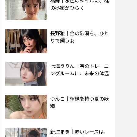
橘舞｜水色のタイルに、桃
の秘密がひらく
長野雅｜金の砂漠を、ひと
りで飼う女
七海うりん｜朝のトレーニ
ングルームに、未来の体温
つんこ｜檸檬を持つ夏の妖
精
新海まき｜赤いレースは、