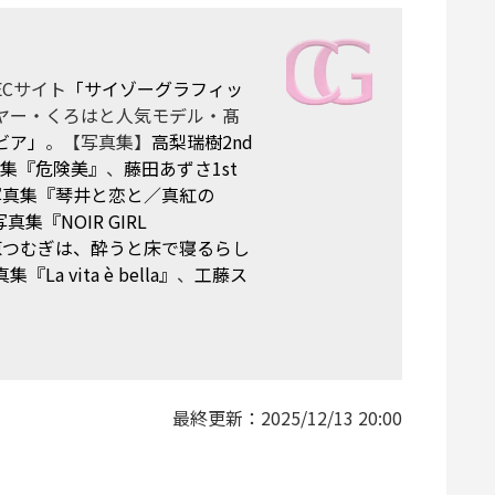
Cサイト
「サイゾーグラフィッ
ヤー・くろはと人気モデル・髙
ビア」
。【写真集】
高梨瑞樹2nd
真集『危険美』
、
藤田あずさ1st
t写真集『琴井と恋と／真紅の
真集『NOIR GIRL
原つむぎは、酔うと床で寝るらし
 vita è bella』
、
工藤ス
最終更新：
2025/12/13 20:00