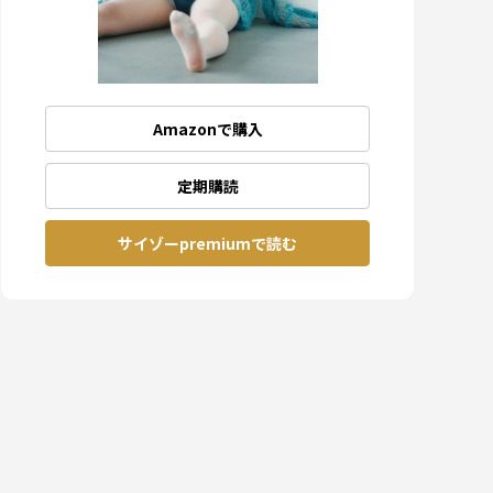
Amazonで購入
定期購読
サイゾーpremiumで読む