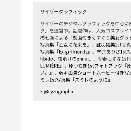
サイゾーグラフィック
サイゾーのデジタルグラフィックを中心にE
ク」
を運営中。話題作は、人気コスプレイ
橋七瀬による
「動画付きくすぐり美女グラ
写真集『乙女に花束を』
、
紅羽祐美1st写
写真集『Ex-girlfriends』
、
琴井ありさ1s
libido、夜明けのennui』
、
伊藤しずな1st写
LUMIÈRE』
、
原つむぎ1stフォトブック『
い。』
、
藤木由貴ショートムービー付き写真集『La
ミレ1st写真集『スミレのように』
X:
@cyzographic