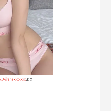
＠snexxxxxxx
より