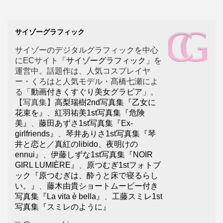
サイゾーグラフィック
サイゾーのデジタルグラフィックを中心
にECサイト
「サイゾーグラフィック」
を
運営中。話題作は、人気コスプレイヤ
ー・くろはと人気モデル・髙橋七瀬によ
る
「動画付きくすぐり美女グラビア」
。
【写真集】
高梨瑞樹2nd写真集『乙女に
花束を』
、
紅羽祐美1st写真集『危険
美』
、
藤田あずさ1st写真集『Ex-
girlfriends』
、
琴井ありさ1st写真集『琴
井と恋と／真紅のlibido、夜明けの
ennui』
、
伊藤しずな1st写真集『NOIR
GIRL LUMIÈRE』
、
原つむぎ1stフォトブ
ック『原つむぎは、酔うと床で寝るらし
い。』
、
藤木由貴ショートムービー付き
写真集『La vita è bella』
、
工藤スミレ1st
写真集『スミレのように』