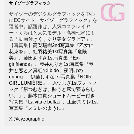
サイゾーグラフィック
サイゾーのデジタルグラフィックを中心
にECサイト
「サイゾーグラフィック」
を
運営中。話題作は、人気コスプレイヤ
ー・くろはと人気モデル・髙橋七瀬によ
る
「動画付きくすぐり美女グラビア」
。
【写真集】
高梨瑞樹2nd写真集『乙女に
花束を』
、
紅羽祐美1st写真集『危険
美』
、
藤田あずさ1st写真集『Ex-
girlfriends』
、
琴井ありさ1st写真集『琴
井と恋と／真紅のlibido、夜明けの
ennui』
、
伊藤しずな1st写真集『NOIR
GIRL LUMIÈRE』
、
原つむぎ1stフォトブ
ック『原つむぎは、酔うと床で寝るらし
い。』
、
藤木由貴ショートムービー付き
写真集『La vita è bella』
、
工藤スミレ1st
写真集『スミレのように』
X:
@cyzographic