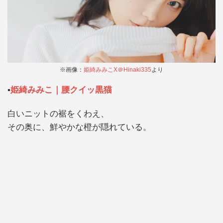
※画像：
姫綺みみこX＠Hinaki335
より
▪️
姫綺みみこ｜腰クイッ黒猫
白いニットの裾をくわえ、
その奥に、鮮やかな橙が隠れている。