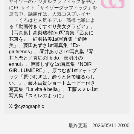
サイゾーのデジタルグラフィックを中心
にECサイト
「サイゾーグラフィック」
を
運営中。話題作は、人気コスプレイヤ
ー・くろはと人気モデル・髙橋七瀬によ
る
「動画付きくすぐり美女グラビア」
。
【写真集】
高梨瑞樹2nd写真集『乙女に
花束を』
、
紅羽祐美1st写真集『危険
美』
、
藤田あずさ1st写真集『Ex-
girlfriends』
、
琴井ありさ1st写真集『琴
井と恋と／真紅のlibido、夜明けの
ennui』
、
伊藤しずな1st写真集『NOIR
GIRL LUMIÈRE』
、
原つむぎ1stフォトブ
ック『原つむぎは、酔うと床で寝るらし
い。』
、
藤木由貴ショートムービー付き
写真集『La vita è bella』
、
工藤スミレ1st
写真集『スミレのように』
X:
@cyzographic
最終更新：
2026/05/11 20:00