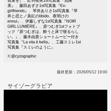
花束を』
、
紅羽祐美1st写真集『危険
美』
、
藤田あずさ1st写真集『Ex-
girlfriends』
、
琴井ありさ1st写真集『琴
井と恋と／真紅のlibido、夜明けの
ennui』
、
伊藤しずな1st写真集『NOIR
GIRL LUMIÈRE』
、
原つむぎ1stフォトブ
ック『原つむぎは、酔うと床で寝るらし
い。』
、
藤木由貴ショートムービー付き
写真集『La vita è bella』
、
工藤スミレ1st
写真集『スミレのように』
X:
@cyzographic
最終更新：
2026/05/12 19:00
サイゾーグラビア