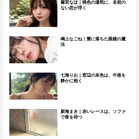
篠宮なほ｜桃色の湯気に、名前の
ない恋が浮く
鳴上なごね｜畳に落ちた眼鏡の魔
法
七海りお｜窓辺の灰色は、午後を
静かに抱く
新海まき｜赤いレースは、ソファ
で夜を待つ