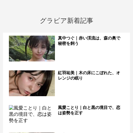
グラビア新着記事
真中つぐ｜赤い渓流は、森の奥で
秘密を飼う
紅羽祐美｜木の床にこぼれた、オ
レンジの眠り
風愛ことり｜白と黒の境目で、恋
は姿勢を正す