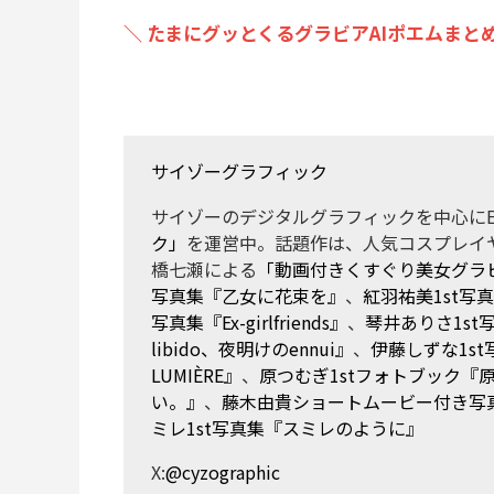
＼ たまにグッとくるグラビアAIポエムまとめ
サイゾーグラフィック
サイゾーのデジタルグラフィックを中心にE
ク」
を運営中。話題作は、人気コスプレイ
橋七瀬による
「動画付きくすぐり美女グラ
写真集『乙女に花束を』
、
紅羽祐美1st写
写真集『Ex-girlfriends』
、
琴井ありさ1s
libido、夜明けのennui』
、
伊藤しずな1st写
LUMIÈRE』
、
原つむぎ1stフォトブック『
い。』
、
藤木由貴ショートムービー付き写真集『La
ミレ1st写真集『スミレのように』
X:
@cyzographic