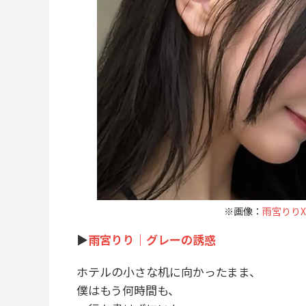
※画像：
雨宮りりX＠
▶︎
雨宮りり｜グレーの誘惑
ホテルの小さな机に向かったまま、
僕はもう何時間も、