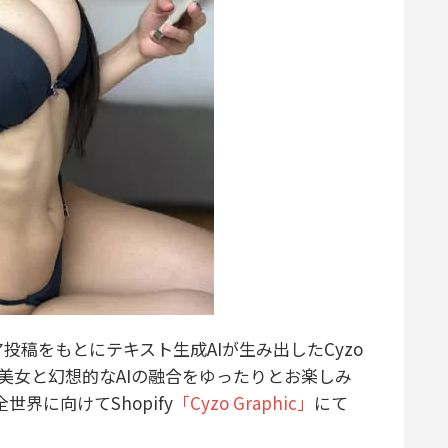
投稿をもとにテキスト生成AIが生み出したCyzo
ルな美女と幻想的なAIの融合をゆったりとお楽しみ
全世界に向けてShopify
「Cyzo Graphic」
にて
！