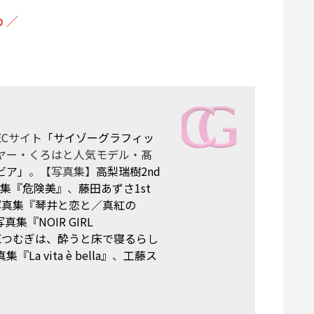
 ／
Cサイト
「サイゾーグラフィッ
ヤー・くろはと人気モデル・髙
ビア」
。【写真集】
高梨瑞樹2nd
真集『危険美』
、
藤田あずさ1st
t写真集『琴井と恋と／真紅の
真集『NOIR GIRL
原つむぎは、酔うと床で寝るらし
 vita è bella』
、
工藤ス