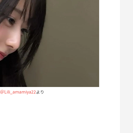
Lili_amamiya22
より