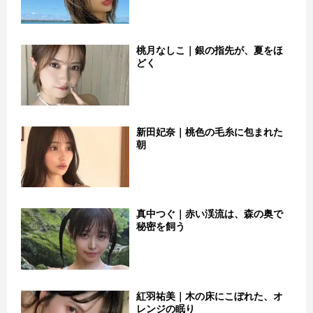
桃月なしこ｜銀の指先が、夏をほ
どく
新田妃奈｜桃色の毛糸に包まれた
朝
真中つぐ｜赤い渓流は、森の奥で
秘密を飼う
紅羽祐美｜木の床にこぼれた、オ
レンジの眠り