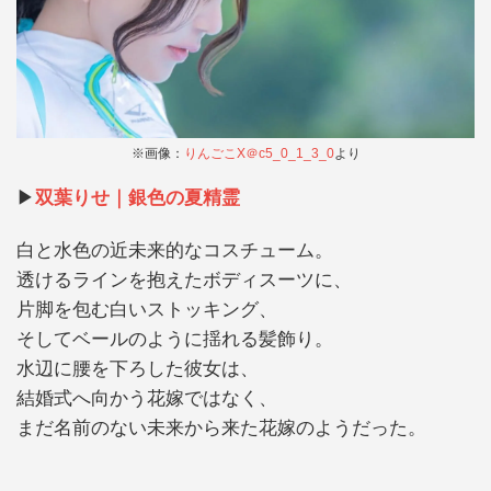
※画像：
りんごこX＠c5_0_1_3_0
より
▶︎
双葉りせ｜銀色の夏精霊
白と水色の近未来的なコスチューム。
透けるラインを抱えたボディスーツに、
片脚を包む白いストッキング、
そしてベールのように揺れる髪飾り。
水辺に腰を下ろした彼女は、
結婚式へ向かう花嫁ではなく、
まだ名前のない未来から来た花嫁のようだった。