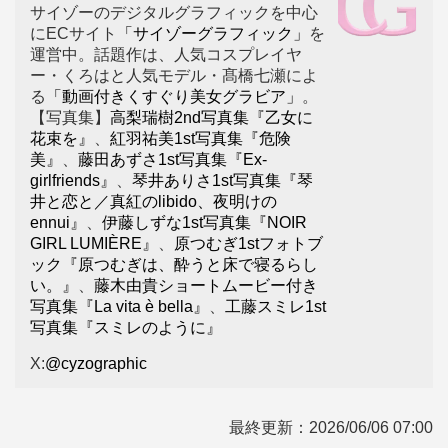
サイゾーのデジタルグラフィックを中心
にECサイト
「サイゾーグラフィック」
を
運営中。話題作は、人気コスプレイヤ
ー・くろはと人気モデル・髙橋七瀬によ
る
「動画付きくすぐり美女グラビア」
。
【写真集】
高梨瑞樹2nd写真集『乙女に
花束を』
、
紅羽祐美1st写真集『危険
美』
、
藤田あずさ1st写真集『Ex-
girlfriends』
、
琴井ありさ1st写真集『琴
井と恋と／真紅のlibido、夜明けの
ennui』
、
伊藤しずな1st写真集『NOIR
GIRL LUMIÈRE』
、
原つむぎ1stフォトブ
ック『原つむぎは、酔うと床で寝るらし
い。』
、
藤木由貴ショートムービー付き
写真集『La vita è bella』
、
工藤スミレ1st
写真集『スミレのように』
X:
@cyzographic
最終更新：
2026/06/06 07:00