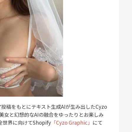
投稿をもとにテキスト生成AIが生み出したCyzo
ルな美女と幻想的なAIの融合をゆったりとお楽しみ
全世界に向けてShopify
「Cyzo Graphic」
にて
！