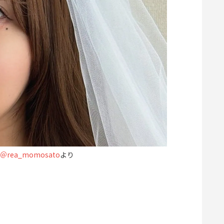
rea_momosato
より