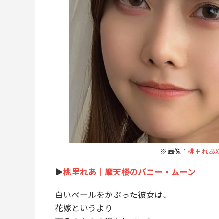
※画像：
桃里れあX＠
▶︎
桃里れあ｜摩天楼のバニー・ムーン
白いベールをかぶった彼女は、
花嫁というより