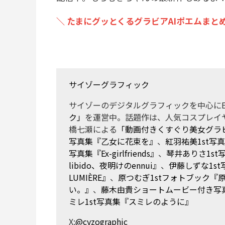
＼ たまにグッとくるグラビアAIポエムまとめ
サイゾーグラフィック
サイゾーのデジタルグラフィックを中心にE
ク」
を運営中。話題作は、人気コスプレイ
橋七瀬による
「動画付きくすぐり美女グラ
写真集『乙女に花束を』
、
紅羽祐美1st写
写真集『Ex-girlfriends』
、
琴井ありさ1s
libido、夜明けのennui』
、
伊藤しずな1st写
LUMIÈRE』
、
原つむぎ1stフォトブック『
い。』
、
藤木由貴ショートムービー付き写真集『La
ミレ1st写真集『スミレのように』
X:
@cyzographic