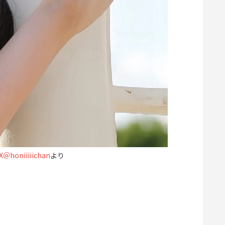
honiiiiichan
より