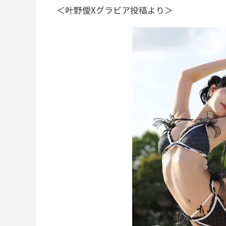
＜叶野僾Xグラビア投稿より＞