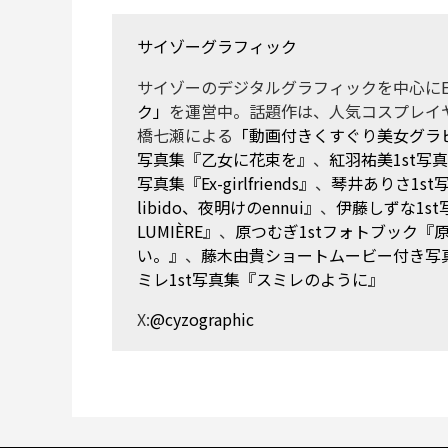
サイゾーグラフィック
サイゾーのデジタルグラフィックを中心にE
ク」
を運営中。話題作は、人気コスプレイ
橋七瀬による
「動画付きくすぐり美女グラ
写真集『乙女に花束を』
、
紅羽祐美1st写
写真集『Ex-girlfriends』
、
琴井ありさ1s
libido、夜明けのennui』
、
伊藤しずな1st写
LUMIÈRE』
、
原つむぎ1stフォトブック『
い。』
、
藤木由貴ショートムービー付き写真集『La
ミレ1st写真集『スミレのように』
X:
@cyzographic