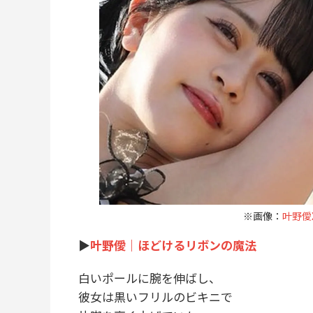
※画像：
叶野僾X＠
▶︎
叶野僾｜ほどけるリボンの魔法
白いポールに腕を伸ばし、
彼女は黒いフリルのビキニで