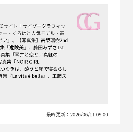
Cサイト
「サイゾーグラフィッ
ヤー・くろはと人気モデル・髙
ビア」
。【写真集】
高梨瑞樹2nd
真集『危険美』
、
藤田あずさ1st
t写真集『琴井と恋と／真紅の
真集『NOIR GIRL
原つむぎは、酔うと床で寝るらし
 vita è bella』
、
工藤ス
最終更新：
2026/06/11 09:00