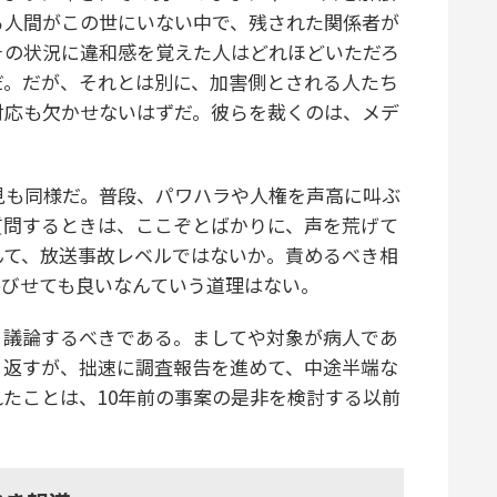
る人間がこの世にいない中で、残された関係者が
その状況に違和感を覚えた人はどれほどいただろ
だ。だが、それとは別に、加害側とされる人たち
対応も欠かせないはずだ。彼らを裁くのは、メデ
見も同様だ。普段、パワハラや人権を声高に叫ぶ
質問するときは、ここぞとばかりに、声を荒げて
んて、放送事故レベルではないか。責めるべき相
浴びせても良いなんていう道理はない。
議論するべきである。ましてや対象が病人であ
り返すが、拙速に調査報告を進めて、中途半端な
たことは、10年前の事案の是非を検討する以前