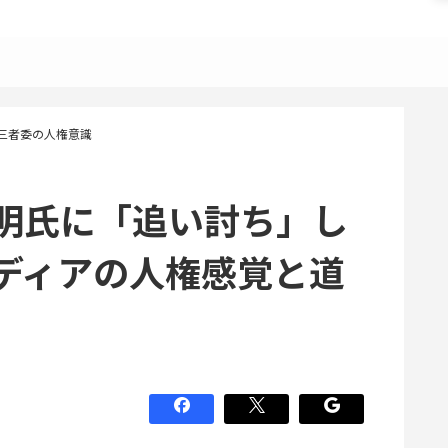
三者委の人権意識
明氏に「追い討ち」し
ディアの人権感覚と道