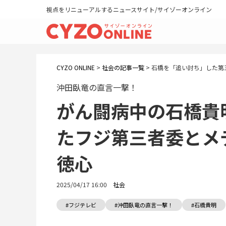
視点をリニューアルするニュースサイト/サイゾーオンライン
CYZO ONLINE
>
社会の記事一覧
>
石橋を「追い討ち」した第
沖田臥竜の直言一撃！
がん闘病中の石橋貴
たフジ第三者委とメ
徳心
2025/04/17 16:00
社会
#フジテレビ
#沖田臥竜の直言一撃！
#石橋貴明