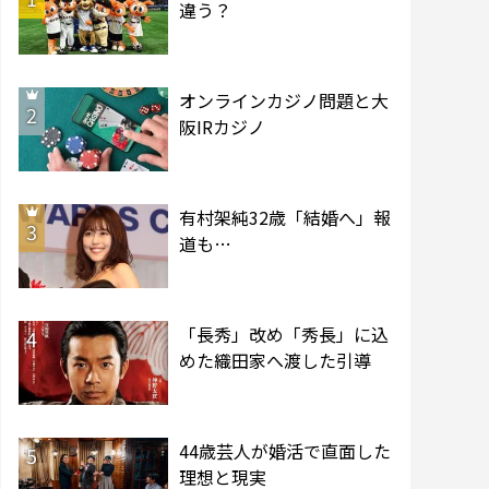
違う？
オンラインカジノ問題と大
2
阪IRカジノ
有村架純32歳「結婚へ」報
3
道も…
「長秀」改め「秀長」に込
4
めた織田家へ渡した引導
44歳芸人が婚活で直面した
5
理想と現実