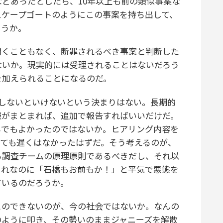
どあったとしたら、10年以上も前の類似事案な
スケープゴートのようにこの事案を持ち出して、
ろうか。
くこともなく、断罪されるべき事案と判断した
ないか。現実的には受理されることはないだろう
を加えられることになるのだ。
しないといけないという決まりはない。長期的
報がまとまれば、追加で報告すればいいだけだ。
らでもよかったのではないか。ヒアリング内容を
しても遅くはなかったはずだ。そう考えるのが、
る調査チームの原理原則であるべきだし、それ以
それなのに「石橋もお前もか！」と平気で悪態を
ているのだろうか。
のできないのが、今の社会ではないか。なんの
のように叩き、その勢いのままジャニーズを解散