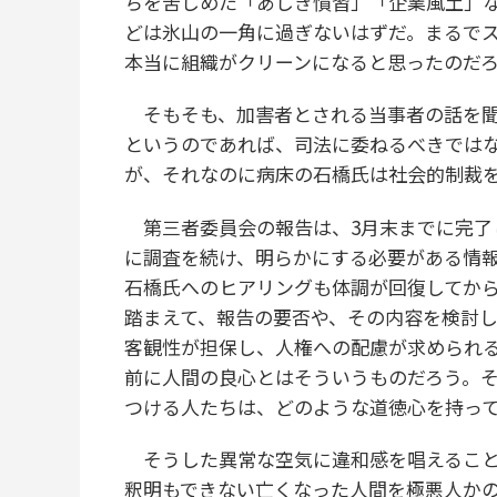
ちを苦しめた「あしき慣習」「企業風土」な
どは氷山の一角に過ぎないはずだ。まるで
本当に組織がクリーンになると思ったのだ
そもそも、加害者とされる当事者の話を聞
というのであれば、司法に委ねるべきでは
が、それなのに病床の石橋氏は社会的制裁
第三者委員会の報告は、3月末までに完了
に調査を続け、明らかにする必要がある情
石橋氏へのヒアリングも体調が回復してか
踏まえて、報告の要否や、その内容を検討
客観性が担保し、人権への配慮が求められ
前に人間の良心とはそういうものだろう。
つける人たちは、どのような道徳心を持っ
そうした異常な空気に違和感を唱えること
釈明もできない亡くなった人間を極悪人か