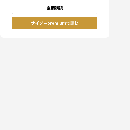
定期購読
サイゾーpremiumで読む