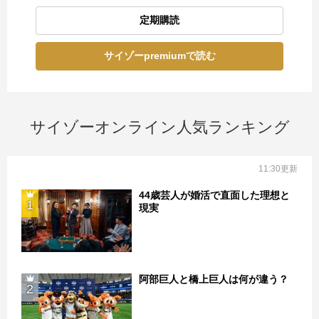
定期購読
サイゾーpremiumで読む
サイゾーオンライン人気ランキング
11:30更新
44歳芸人が婚活で直面した理想と
1
現実
阿部巨人と橋上巨人は何が違う？
2