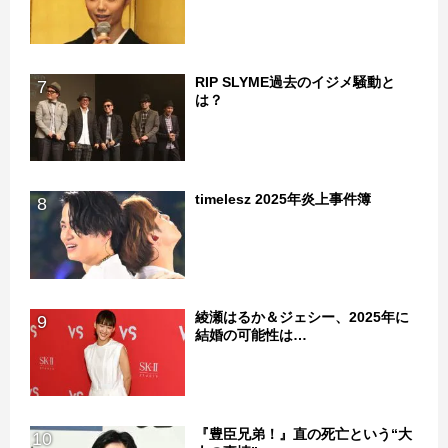
RIP SLYME過去のイジメ騒動と
7
は？
timelesz 2025年炎上事件簿
8
綾瀬はるか＆ジェシー、2025年に
9
結婚の可能性は…
『豊臣兄弟！』直の死亡という“大
10