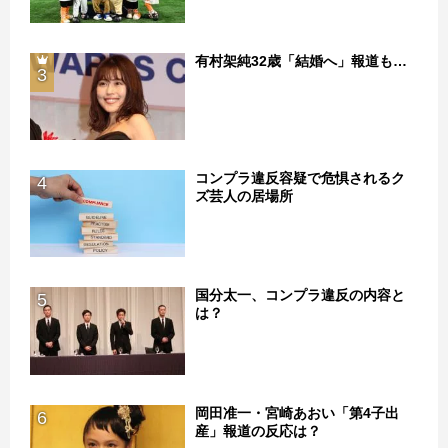
有村架純32歳「結婚へ」報道も…
3
コンプラ違反容疑で危惧されるク
4
ズ芸人の居場所
国分太一、コンプラ違反の内容と
5
は？
岡田准一・宮崎あおい「第4子出
6
産」報道の反応は？