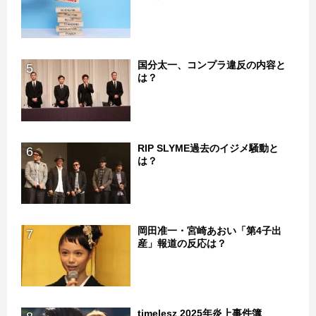
国分太一、コンプラ違反の内容と
5
は？
RIP SLYME過去のイジメ騒動と
6
は？
岡田准一・宮崎あおい「第4子出
7
産」報道の反応は？
timelesz 2025年炎上事件簿