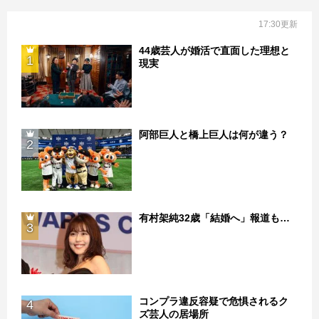
17:30更新
44歳芸人が婚活で直面した理想と
1
現実
阿部巨人と橋上巨人は何が違う？
2
有村架純32歳「結婚へ」報道も…
3
コンプラ違反容疑で危惧されるク
4
ズ芸人の居場所