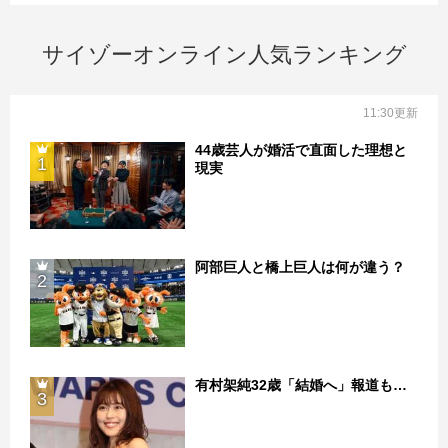
サイゾーオンライン人気ランキング
11:30更新
44歳芸人が婚活で直面した理想と
1
現実
阿部巨人と橋上巨人は何が違う？
2
有村架純32歳「結婚へ」報道も…
3