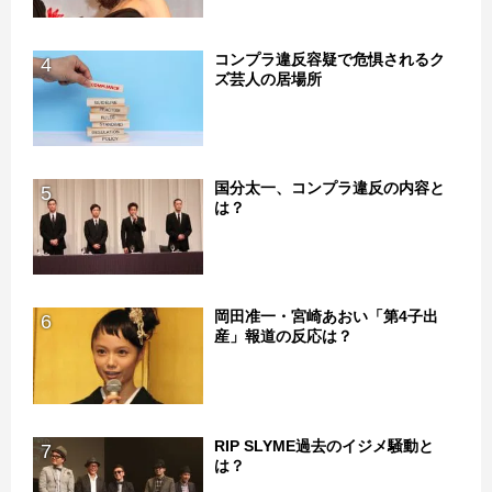
コンプラ違反容疑で危惧されるク
4
ズ芸人の居場所
国分太一、コンプラ違反の内容と
5
は？
岡田准一・宮崎あおい「第4子出
6
産」報道の反応は？
RIP SLYME過去のイジメ騒動と
7
は？