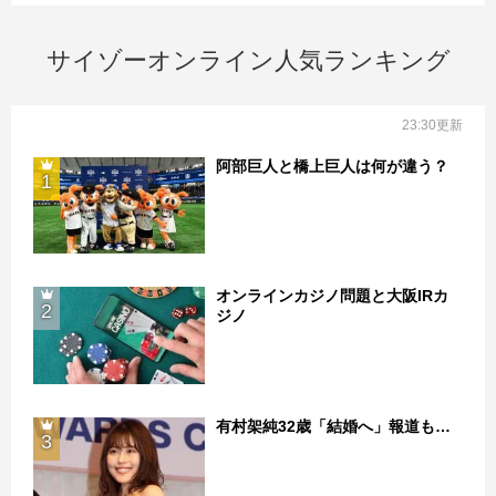
サイゾーオンライン人気ランキング
23:30更新
阿部巨人と橋上巨人は何が違う？
1
オンラインカジノ問題と大阪IRカ
2
ジノ
有村架純32歳「結婚へ」報道も…
3