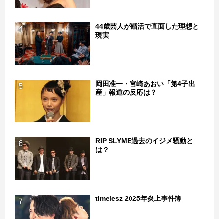
44歳芸人が婚活で直面した理想と
4
現実
岡田准一・宮崎あおい「第4子出
5
産」報道の反応は？
RIP SLYME過去のイジメ騒動と
6
は？
timelesz 2025年炎上事件簿
7