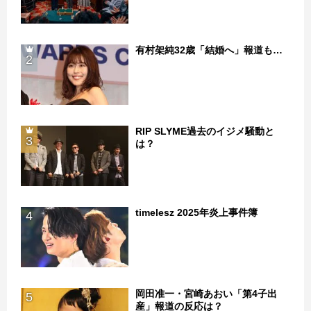
有村架純32歳「結婚へ」報道も…
2
RIP SLYME過去のイジメ騒動と
3
は？
timelesz 2025年炎上事件簿
4
岡田准一・宮崎あおい「第4子出
5
産」報道の反応は？