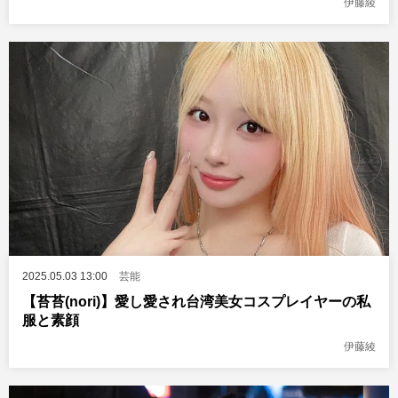
伊藤綾
2025.05.03 13:00
芸能
【苔苔(nori)】愛し愛され台湾美女コスプレイヤーの私
服と素顔
伊藤綾