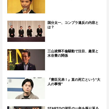
国分太一、コンプラ違反の内容と
6
は？
三山凌輝不倫騒動で注目、趣里と
7
水谷豊の関係
『豊臣兄弟！』直の死亡という“大
8
人の事情”
STARTOの波乱の一年を振り返る