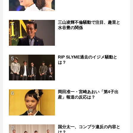
三山凌輝不倫騒動で注目、趣里と
4
水谷豊の関係
RIP SLYME過去のイジメ騒動と
5
は？
岡田准一・宮崎あおい「第4子出
6
産」報道の反応は？
国分太一、コンプラ違反の内容と
7
は？