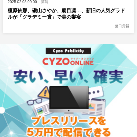
2025.02.08 09:00
芸能
榎原依那、磯山さやか、鹿目凛…、新旧の人気グラド
ルが「グラデミー賞」で美の饗宴
猪口貴裕