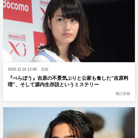
2025.11.16 12:00
芸能
『べらぼう』吉原の不景気ぶりと公家も食した“吉原料
理”、そして源内生存説というミステリー
堀江宏樹