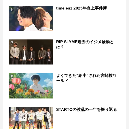
timelesz 2025年炎上事件簿
6
RIP SLYME過去のイジメ騒動と
7
は？
よくできた“縮小”された宮崎駿ワ
8
ールド
STARTOの波乱の一年を振り返る
9