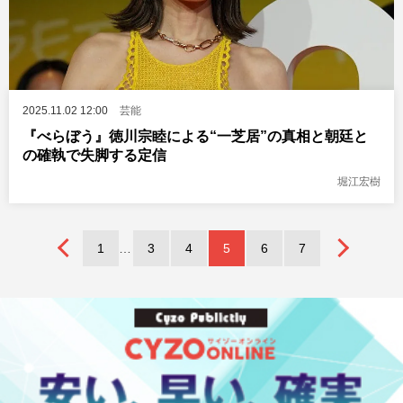
2025.11.02 12:00
芸能
『べらぼう』徳川宗睦による“一芝居”の真相と朝廷と
の確執で失脚する定信
堀江宏樹
1
3
4
5
6
7