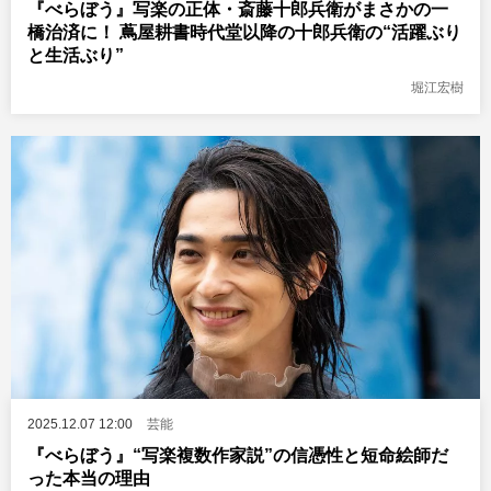
『べらぼう』写楽の正体・斎藤十郎兵衛がまさかの一
橋治済に！ 蔦屋耕書時代堂以降の十郎兵衛の“活躍ぶり
と生活ぶり”
堀江宏樹
2025.12.07 12:00
芸能
『べらぼう』“写楽複数作家説”の信憑性と短命絵師だ
った本当の理由