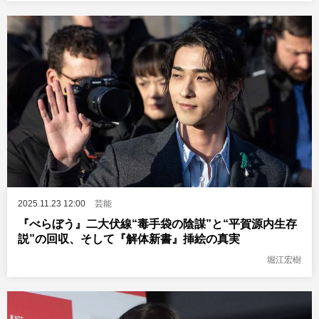
2025.11.23 12:00
芸能
『べらぼう』二大伏線“毒手袋の陰謀”と“平賀源内生存
説”の回収、そして『解体新書』挿絵の真実
堀江宏樹