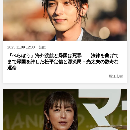
2025.11.09 12:00
芸能
『べらぼう』海外渡航と帰国は死罪――法律を曲げて
まで帰国を許した松平定信と漂流民・光太夫の数奇な
運命
堀江宏樹