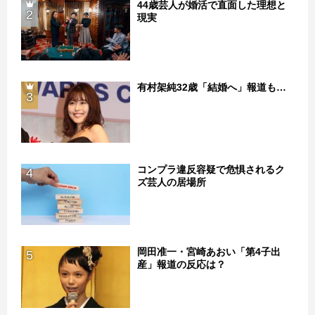
44歳芸人が婚活で直面した理想と
2
現実
有村架純32歳「結婚へ」報道も…
3
コンプラ違反容疑で危惧されるク
4
ズ芸人の居場所
岡田准一・宮崎あおい「第4子出
5
産」報道の反応は？