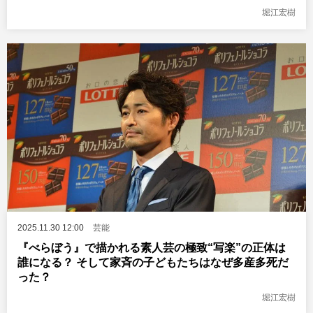
堀江宏樹
2025.11.30 12:00
芸能
『べらぼう』で描かれる素人芸の極致“写楽”の正体は
誰になる？ そして家斉の子どもたちはなぜ多産多死だ
った？
堀江宏樹