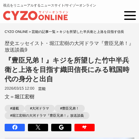
視点をリニューアルするニュースサイト/サイゾーオンライン
CYZO ONLINE
>
芸能の記事一覧
>
キジを所望した半兵衛と上洛を目指す信長
歴史エッセイスト・堀江宏樹の大河ドラマ『豊臣兄弟！』
放送談義9
『豊臣兄弟！』キジを所望した竹中半兵
衛と上洛を目指す織田信長にみる戦国時
代の身分と出自
2026/03/15 12:00
芸能
文＝
堀江宏樹
#連載
#大河ドラマ
#豊臣兄弟！
#堀江宏樹の大河ドラマ『豊臣兄弟！』放送談義