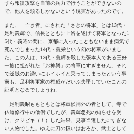
すら報復攻撃を自前の兵力で行うことができないの
で、他人を頼るしかないという現実があったのです。
また、「亡き者」にされた「さきの将軍」とは13代・
足利義輝で、信長とともに上洛を遂げて将軍となった1
5代・義昭の間に、京都に入ったこともないまま病気で
死んでしまった14代・義栄という幻の将軍がいまし
た。この人は、13代・義輝を殺した張本人である三好
一族に担がれた「お神輿」の将軍にすぎません。それ
で逆賊のお誘いにホイホイと乗ってしまったという事
実も、足利将軍家の権威がだいぶ失墜していたことの
証明となるでしょうね。
足利義昭ももともとは将軍候補外の者として、寺で
仏道修行中の僧侶でしたが、義輝急死の知らせを受
け、クジビキ（！）した結果、見事当選したにすぎな
い人物でした。ゆえに刀の扱いはおろか、武士として