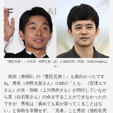
『豊臣兄弟！』の主演・仲野太賀（左）と池松壮亮（写真：Getty Imagesよ
り）
前回（第9回）の『
豊臣兄弟！
』も面白かったです
ね。秀長（仲野太賀さん）の姉の「とも」（宮澤エマ
さん）の夫・弥助（上川周作さん）が同行していなが
ら直（白石聖さん）の命を守ることができなかったの
ですが、秀長は「責めても直が戻ってくることはな
い」と弥助を非難せず、「兄者」こと秀吉（池松壮亮