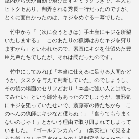
屋内から矢が自動で飛び出すギミックつきで、本人も
ヒトクセあり、翻弄される秀長一行だったのですが、
とくに面白かったのは、キジをめぐる一幕でした。
竹中から「（次に会うときは）手土産にキジを所望
いたしまする」「このあたりの猟師はみなキジを狩り
ますから」といわれたので、素直にキジを仕留めた豊
臣兄弟たちでしたが、それは罠だったのです。
竹中にしてみれば「本当に仕えるに足りる人間かど
うか、タスクを与えて判断していた」のでしょうし、
その後の場面のセリフどおり「本当に強い人とは戦っ
てみたい」という部分もあったのでしょうが、無邪気
にキジを狙っていたせいで、斎藤家の侍たちから「こ
のへんの猟師はキジなど穫らぬ！」「食うてもうまく
ないのじゃ！」とかいう理由で取り囲まれてしまって
いました。『ゴールデンカムイ』（集英社）で見るよ
うな熊（？）の毛皮だったのも過剰変装だったでしょ