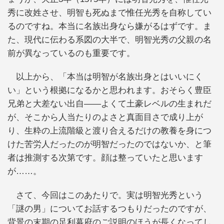
秀に改姓させ、明智も死ぬまで惟任光秀を自称してい
るのですね。本当に名族出身なら嫌がるはずです。ま
た、現代に伝わる系図の大半で、明智光秀の父親の名
前が異なっているのも重要です。
以上から、「本当は明智が名族出身とはいいにく
い」という根拠になるかと思われます。おそらく豊臣
兄弟と大差ない出自――よくて土豪レベルの生まれだ
が、そこから人当たりのよさと真面目さで成り上が
り、生粋の上流階級と渡り合えるだけの教養を身につ
けた苦労人だったのが明智だったのではないか、と筆
者は推測する次第です。顔は整っていたと思います
が……。
さて、今回はこのあたりで。実は明智光秀という
「謎の男」についてお話するつもりだったのですが、
背景の末期の足利幕府のご説明のほうが長くなってし