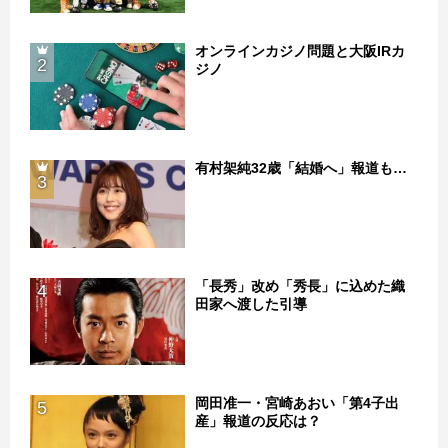
オンラインカジノ問題と大阪IRカ
2
ジノ
有村架純32歳「結婚へ」報道も…
3
「長秀」改め「秀長」に込めた織
4
田家へ渡した引導
岡田准一・宮崎あおい「第4子出
5
産」報道の反応は？