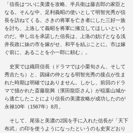
「信長はついに美濃を攻略、半兵衛は藤吉郎の家臣と
なる。そんな中、足利義昭の使いとして明智光秀が信
長を訪ねてくる。さきの将軍を亡き者にした三好一族
を討ち、上洛して義昭を将軍に擁立してほしいという
のだ。申し出を承諾した信長は、上洛の妨げとなる浅
井長政に妹の市を嫁がせ、和平を結ぶことに。市は嫁
ぐ前に、あることを小一郎に頼む」。
史実では織田信長（ドラマでは小栗旬さん、そして
秀吉たち）と、因縁の仲となる明智光秀の接点が生ま
れた時期は明確ではありません。しかし、前回のドラ
マで描かれた斎藤龍興（濱田龍臣さん）が稲葉山城か
ら逃亡したことにより信長の美濃攻略が成功したのが
永禄10年（1567年）8月。
そして、尾張と美濃の2国を手に入れた信長が「天下
布武」の印を使うようになったというのも史実どおり