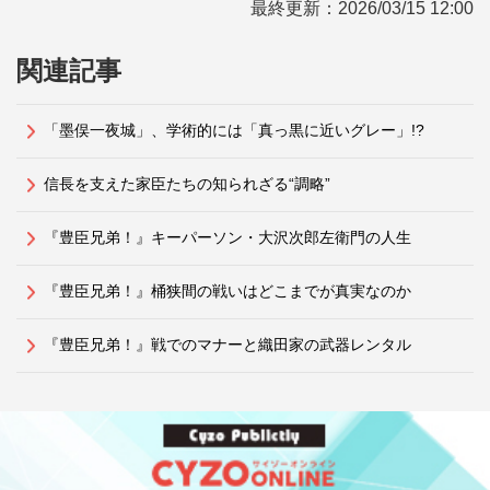
最終更新：
2026/03/15 12:00
関連記事
「墨俣一夜城」、学術的には「真っ黒に近いグレー」!?
信長を支えた家臣たちの知られざる“調略”
『豊臣兄弟！』キーパーソン・大沢次郎左衛門の人生
『豊臣兄弟！』桶狭間の戦いはどこまでが真実なのか
『豊臣兄弟！』戦でのマナーと織田家の武器レンタル