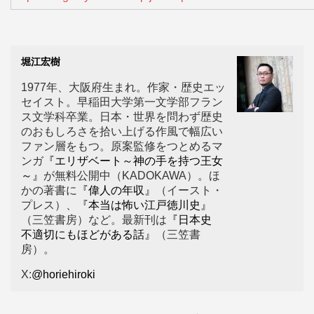
堀江宏樹
1977年、大阪府生まれ。作家・歴史エッ
セイスト。早稲田大学第一文学部フラン
ス文学科卒業。日本・世界を問わず歴史
のおもしろさを拾い上げる作風で幅広い
ファン層をもつ。原案監修をつとめるマ
ンガ
『エリザベート～神の手を持つ王女
～』
が無料公開中（KADOKAWA）。ほ
かの著書に
『偉人の年収』
（イースト・
プレス）、
『本当は怖い江戸徳川史』
（三笠書房）など。最新刊は
『日本史
不適切にもほどがある話』
（三笠書
房）。
X:
@horiehiroki