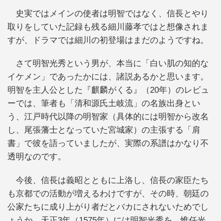
史実ではメインの使者は明智ではなく、信長とやり
取りをしていた記録も残る細川藤孝ではと想像されま
すが、ドラマでは細川の初登場はまだのようですね。
さて明智光秀という男が、本当に「白い肌の知的な
イケメン」であったかには、諸説あるかと思います。
明智を主人公とした『麒麟がくる』（20年）のレビュ
ーでは、筆者も「清和源氏土岐流」の名族出身とい
う、江戸時代以降の明智家（具体的には明智から改名
し、尾張藩士となっていた宮城家）の主張する「肩
書」で彼を語っていましたが、実際の系譜はかなり不
透明なのです。
今後、信長は義昭とともに上洛し、信長の家臣たち
も京都での活動が増えるわけですが、その時、朝廷の
公家たちに成り上がり者だとバカにされないためでし
ょうか、天正3年（1575年）には明智光秀を、惟任光