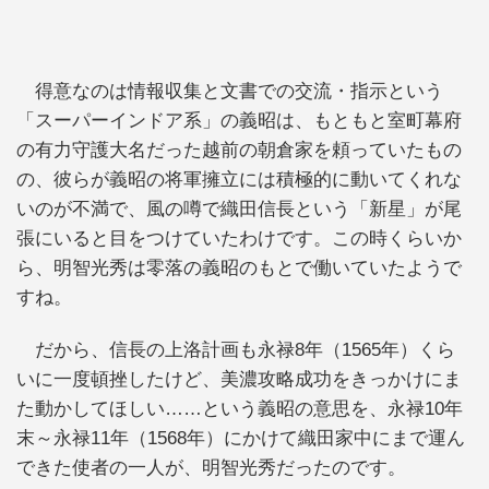
得意なのは情報収集と文書での交流・指示という
「スーパーインドア系」の義昭は、もともと室町幕府
の有力守護大名だった越前の朝倉家を頼っていたもの
の、彼らが義昭の将軍擁立には積極的に動いてくれな
いのが不満で、風の噂で織田信長という「新星」が尾
張にいると目をつけていたわけです。この時くらいか
ら、明智光秀は零落の義昭のもとで働いていたようで
すね。
だから、信長の上洛計画も永禄8年（1565年）くら
いに一度頓挫したけど、美濃攻略成功をきっかけにま
た動かしてほしい……という義昭の意思を、永禄10年
末～永禄11年（1568年）にかけて織田家中にまで運ん
できた使者の一人が、明智光秀だったのです。