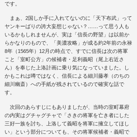
です。
まぁ、2国しか手に入れてないのに「天下布武」って
ヤンキーばりの誇大妄想じゃない？……って思う人も
いるかもしれませんが、実は「信長の野望」は以前か
らかなりのもので、「美濃攻略」が成る約2年前の永禄
8年（1565年）12月の時点で、すでに信長は次の将軍
こと「室町公方」の候補者・足利義昭（尾上右近さ
ん）を奉じた上洛計画に乗り気になっていました。し
かもこれは噂ではなく、信長による細川藤孝（のちの
細川幽斎）への手紙が残されているので確実な話で
す。
次回のあらすじにもありましたが、当時の室町幕府
の内実はグチャグチャで「さきの将軍を亡き者にした
三好一族を討ち、上洛して義昭を将軍に擁立してほし
い」という部分についても、その将軍候補者・義昭で