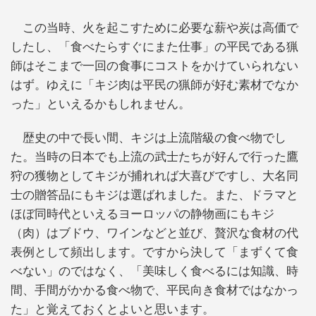
この当時、火を起こすために必要な薪や炭は高価で
したし、「食べたらすぐにまた仕事」の平民である猟
師はそこまで一回の食事にコストをかけていられない
はず。ゆえに「キジ肉は平民の猟師が好む素材でなか
った」といえるかもしれません。
歴史の中で長い間、キジは上流階級の食べ物でし
た。当時の日本でも上流の武士たちが好んで行った鷹
狩の獲物としてキジが捕れれば大喜びですし、大名同
士の贈答品にもキジは選ばれました。また、ドラマと
ほぼ同時代といえるヨーロッパの静物画にもキジ
（肉）はブドウ、ワインなどと並び、贅沢な食材の代
表例として頻出します。ですから決して「まずくて食
べない」のではなく、「美味しく食べるには知識、時
間、手間がかかる食べ物で、平民向き食材ではなかっ
た」と覚えておくとよいと思います。