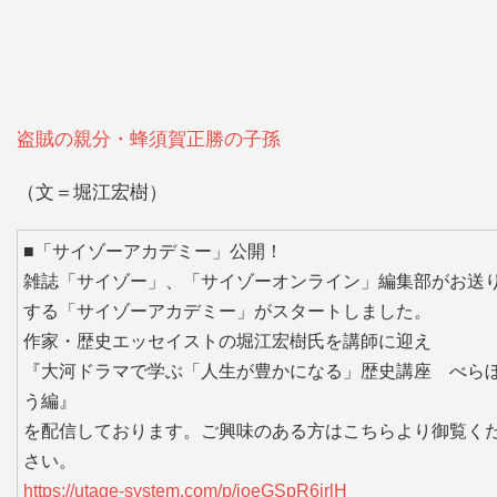
盗賊の親分・蜂須賀正勝の子孫
（文＝堀江宏樹）
■「サイゾーアカデミー」公開！
雑誌「サイゾー」、「サイゾーオンライン」編集部がお送
する「サイゾーアカデミー」がスタートしました。
作家・歴史エッセイストの堀江宏樹氏を講師に迎え
『大河ドラマで学ぶ「人生が豊かになる」歴史講座 べら
う編』
を配信しております。ご興味のある方はこちらより御覧く
さい。
https://utage-system.com/p/joeGSpR6irlH