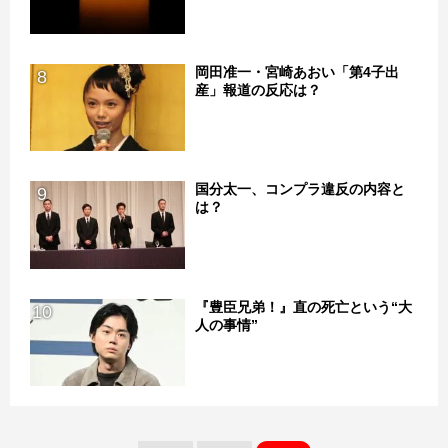
岡田准一・宮崎あおい「第4子出
8
産」報道の反応は？
国分太一、コンプラ違反の内容と
9
は？
『豊臣兄弟！』直の死亡という“大
10
人の事情”