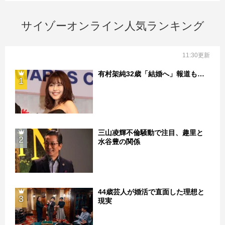
サイゾーオンライン人気ランキング
11:30更新
有村架純32歳「結婚へ」報道も…
1
三山凌輝不倫騒動で注目、趣里と
2
水谷豊の関係
44歳芸人が婚活で直面した理想と
3
現実