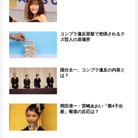
3
コンプラ違反容疑で危惧されるク
4
ズ芸人の居場所
国分太一、コンプラ違反の内容と
5
は？
岡田准一・宮崎あおい「第4子出
6
産」報道の反応は？