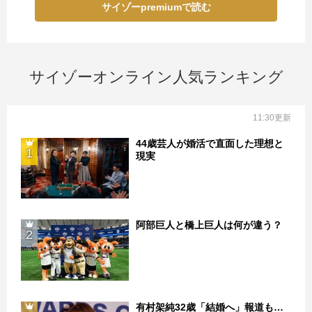
サイゾーpremiumで読む
サイゾーオンライン人気ランキング
11:30更新
44歳芸人が婚活で直面した理想と
1
現実
阿部巨人と橋上巨人は何が違う？
2
有村架純32歳「結婚へ」報道も…