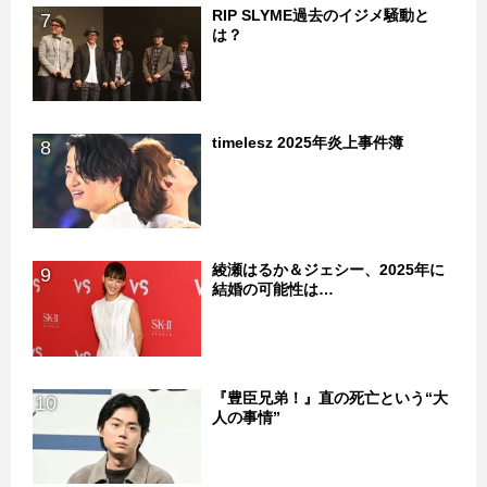
RIP SLYME過去のイジメ騒動と
7
は？
timelesz 2025年炎上事件簿
8
綾瀬はるか＆ジェシー、2025年に
9
結婚の可能性は…
『豊臣兄弟！』直の死亡という“大
10
人の事情”