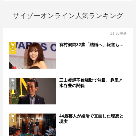
サイゾーオンライン人気ランキング
11:30更新
有村架純32歳「結婚へ」報道も…
1
三山凌輝不倫騒動で注目、趣里と
2
水谷豊の関係
44歳芸人が婚活で直面した理想と
3
現実