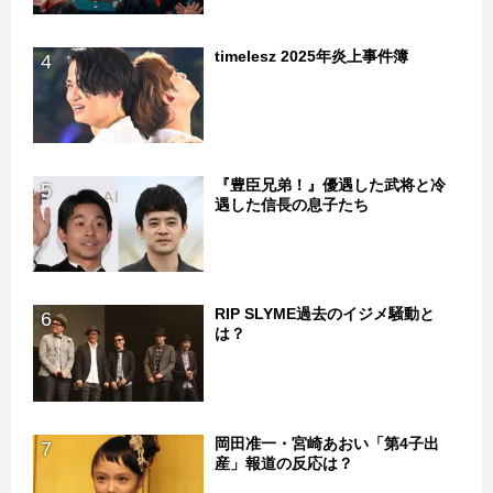
timelesz 2025年炎上事件簿
4
『豊臣兄弟！』優遇した武将と冷
5
遇した信長の息子たち
RIP SLYME過去のイジメ騒動と
6
は？
岡田准一・宮崎あおい「第4子出
7
産」報道の反応は？