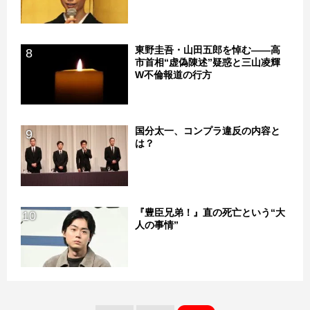
東野圭吾・山田五郎を悼む――高
8
市首相“虚偽陳述”疑惑と三山凌輝
W不倫報道の行方
国分太一、コンプラ違反の内容と
9
は？
『豊臣兄弟！』直の死亡という“大
10
人の事情”