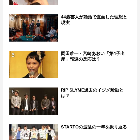
44歳芸人が婚活で直面した理想と
4
現実
岡田准一・宮崎あおい「第4子出
5
産」報道の反応は？
RIP SLYME過去のイジメ騒動と
6
は？
STARTOの波乱の一年を振り返る
7