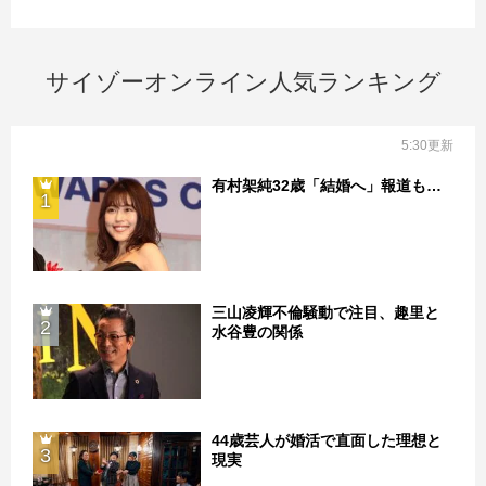
サイゾーオンライン人気ランキング
5:30更新
有村架純32歳「結婚へ」報道も…
1
三山凌輝不倫騒動で注目、趣里と
2
水谷豊の関係
44歳芸人が婚活で直面した理想と
3
現実