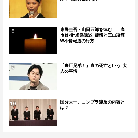
東野圭吾・山田五郎を悼む――高
8
市首相“虚偽陳述”疑惑と三山凌輝
W不倫報道の行方
『豊臣兄弟！』直の死亡という“大
9
人の事情”
国分太一、コンプラ違反の内容と
10
は？