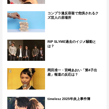
コンプラ違反容疑で危惧されるク
4
ズ芸人の居場所
RIP SLYME過去のイジメ騒動と
5
は？
岡田准一・宮崎あおい「第4子出
6
産」報道の反応は？
timelesz 2025年炎上事件簿
7