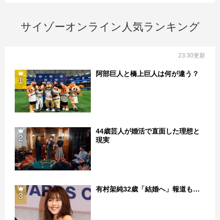
サイゾーオンライン人気ランキング
23:30更新
阿部巨人と橋上巨人は何が違う？
1
44歳芸人が婚活で直面した理想と
2
現実
有村架純32歳「結婚へ」報道も…
3