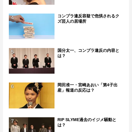
コンプラ違反容疑で危惧されるク
4
ズ芸人の居場所
国分太一、コンプラ違反の内容と
5
は？
岡田准一・宮崎あおい「第4子出
6
産」報道の反応は？
RIP SLYME過去のイジメ騒動と
7
は？