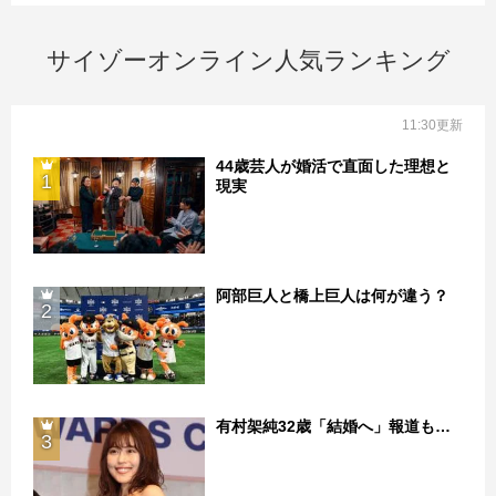
サイゾーオンライン人気ランキング
11:30更新
44歳芸人が婚活で直面した理想と
1
現実
阿部巨人と橋上巨人は何が違う？
2
有村架純32歳「結婚へ」報道も…
3