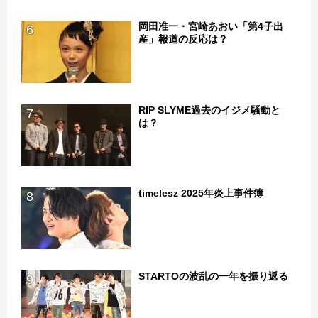
岡田准一・宮崎あおい「第4子出
6
産」報道の反応は？
RIP SLYME過去のイジメ騒動と
7
は？
timelesz 2025年炎上事件簿
8
STARTOの波乱の一年を振り返る
9