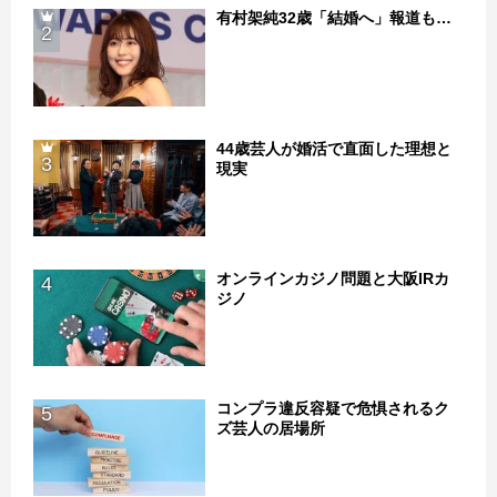
有村架純32歳「結婚へ」報道も…
2
44歳芸人が婚活で直面した理想と
3
現実
オンラインカジノ問題と大阪IRカ
4
ジノ
コンプラ違反容疑で危惧されるク
5
ズ芸人の居場所