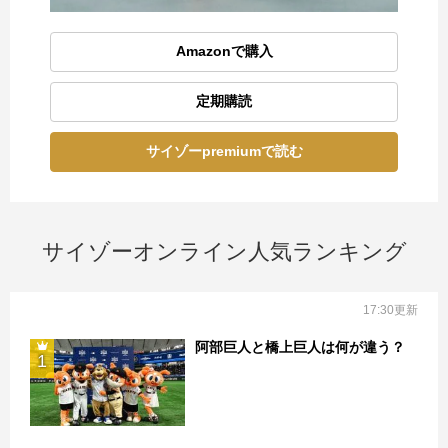
Amazonで購入
定期購読
サイゾーpremiumで読む
サイゾーオンライン人気ランキング
17:30更新
阿部巨人と橋上巨人は何が違う？
1