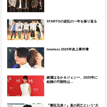
STARTOの波乱の一年を振り返る
7
timelesz 2025年炎上事件簿
8
綾瀬はるか＆ジェシー、2025年に
9
結婚の可能性は…
『豊臣兄弟！』直の死亡という“大
10