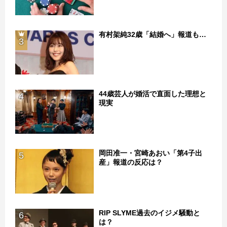
有村架純32歳「結婚へ」報道も…
3
44歳芸人が婚活で直面した理想と
4
現実
岡田准一・宮崎あおい「第4子出
5
産」報道の反応は？
RIP SLYME過去のイジメ騒動と
6
は？