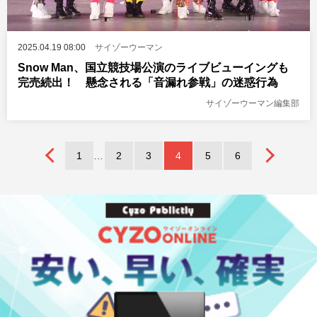
2025.04.19 08:00
サイゾーウーマン
Snow Man、国立競技場公演のライブビューイングも
完売続出！ 懸念される「音漏れ参戦」の迷惑行為
サイゾーウーマン編集部
1
2
3
4
5
6