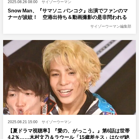
2025.08.26 08:00
サイゾーウーマン
Snow Man、『サマソニ バンコク』出演でファンのマ
ナーが波紋！ 空港出待ち＆動画撮影の是非問われる
サイゾーウーマン編集部
2025.08.21 15:00
サイゾーウーマン
【夏ドラマ視聴率】『愛の、がっこう。』第6話は世帯
4.2％……木村文乃＆ラウール「15歳差キス」はなぜ絶