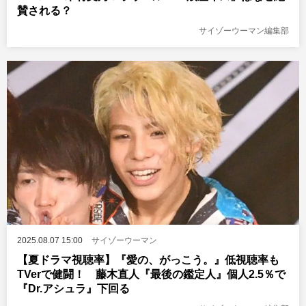
賛される？
サイゾーウーマン編集部
2025.08.07 15:00
サイゾーウーマン
【夏ドラマ視聴率】『愛の、がっこう。』低視聴率も
TVerで健闘！ 藤木直人『最後の鑑定人』個人2.5％で
『Dr.アシュラ』下回る