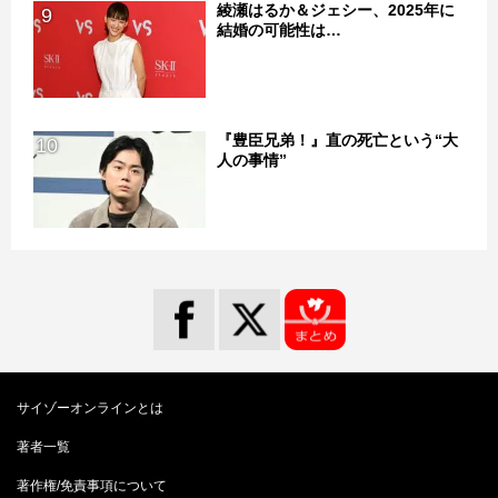
綾瀬はるか＆ジェシー、2025年に
9
結婚の可能性は…
『豊臣兄弟！』直の死亡という“大
10
人の事情”
サイゾーオンラインとは
著者一覧
著作権/免責事項について