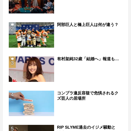
阿部巨人と橋上巨人は何が違う？
2
有村架純32歳「結婚へ」報道も…
3
コンプラ違反容疑で危惧されるク
4
ズ芸人の居場所
RIP SLYME過去のイジメ騒動と
5