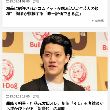
2025.08.01 09:00
芸能
粗品に酷評されたコムドットが踏み込んだ“芸人の領
域” 識者が指摘する「唯一評価できる点」
佐藤勇馬
2025.03.19 18:00
芸能
霜降り明星・粗品vs友田オレ、新旧『R-1』王者対談か
ら浮かび上がる「新世代」の息吹