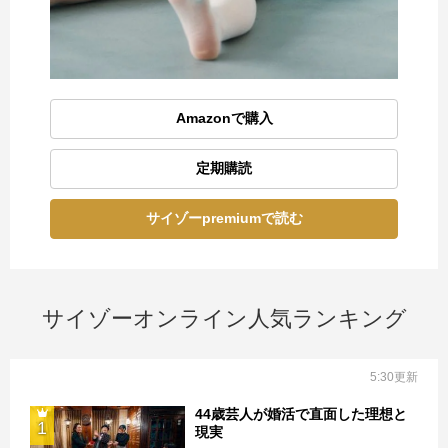
Amazonで購入
定期購読
サイゾーpremiumで読む
サイゾーオンライン人気ランキング
5:30更新
44歳芸人が婚活で直面した理想と
1
現実