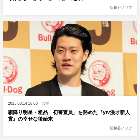
新越谷ノリヲ
2025.03.14 18:00
芸能
霜降り明星・粗品「初審査員」を務めた『ytv漫才新人
賞』の幸せな後始末
新越谷ノリヲ