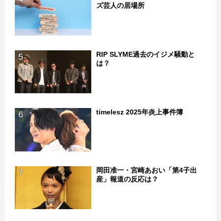
ズ芸人の居場所
RIP SLYME過去のイジメ騒動と
5
は？
timelesz 2025年炎上事件簿
6
岡田准一・宮崎あおい「第4子出
7
産」報道の反応は？