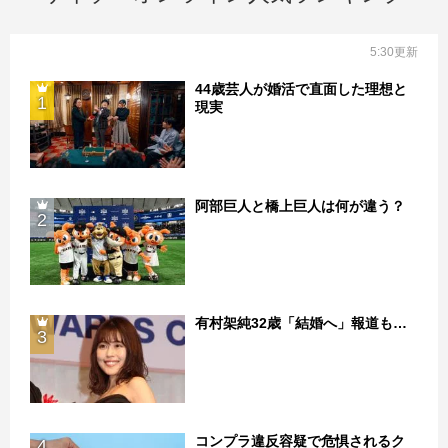
5:30更新
44歳芸人が婚活で直面した理想と
1
現実
阿部巨人と橋上巨人は何が違う？
2
有村架純32歳「結婚へ」報道も…
3
コンプラ違反容疑で危惧されるク
4