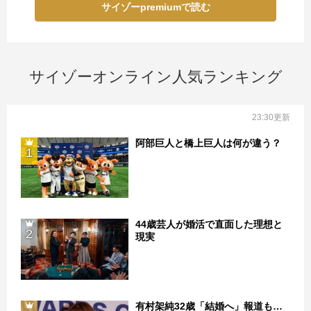
サイゾーpremiumで読む
サイゾーオンライン人気ランキング
23:30更新
阿部巨人と橋上巨人は何が違う？
1
44歳芸人が婚活で直面した理想と
2
現実
有村架純32歳「結婚へ」報道も…