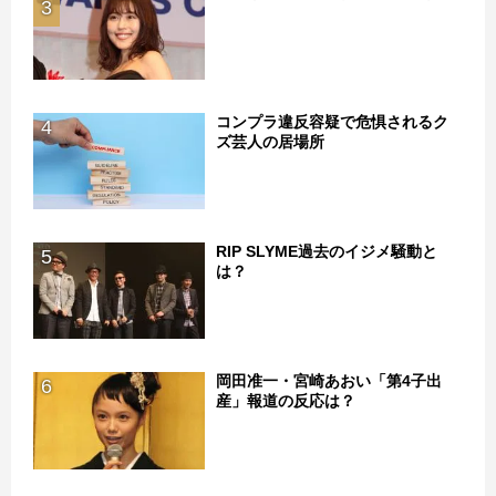
3
コンプラ違反容疑で危惧されるク
4
ズ芸人の居場所
RIP SLYME過去のイジメ騒動と
5
は？
岡田准一・宮崎あおい「第4子出
6
産」報道の反応は？