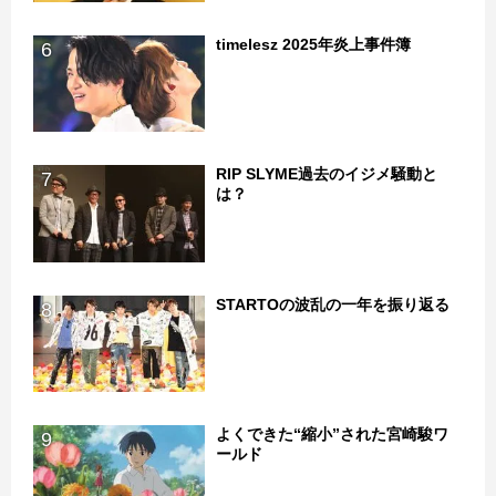
timelesz 2025年炎上事件簿
6
RIP SLYME過去のイジメ騒動と
7
は？
STARTOの波乱の一年を振り返る
8
よくできた“縮小”された宮崎駿ワ
9
ールド