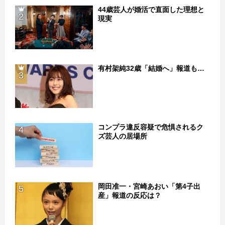
44歳芸人が婚活で直面した理想と
2
現実
有村架純32歳「結婚へ」報道も…
3
コンプラ違反容疑で危惧されるク
4
ズ芸人の居場所
岡田准一・宮崎あおい「第4子出
5
産」報道の反応は？