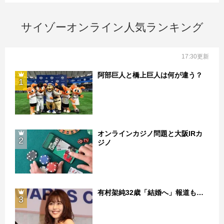
サイゾーオンライン人気ランキング
17:30更新
阿部巨人と橋上巨人は何が違う？
1
オンラインカジノ問題と大阪IRカ
2
ジノ
有村架純32歳「結婚へ」報道も…
3