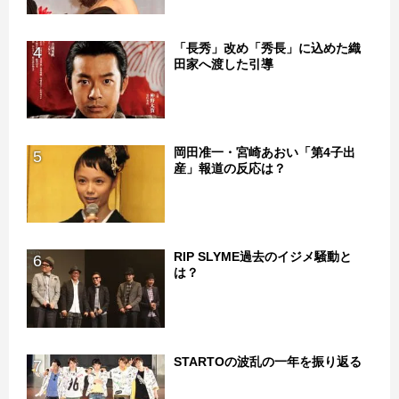
「長秀」改め「秀長」に込めた織
4
田家へ渡した引導
岡田准一・宮崎あおい「第4子出
5
産」報道の反応は？
RIP SLYME過去のイジメ騒動と
6
は？
STARTOの波乱の一年を振り返る
7