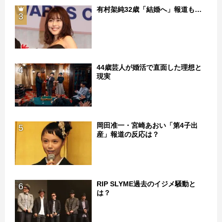
有村架純32歳「結婚へ」報道も…
3
44歳芸人が婚活で直面した理想と
4
現実
岡田准一・宮崎あおい「第4子出
5
産」報道の反応は？
RIP SLYME過去のイジメ騒動と
6
は？