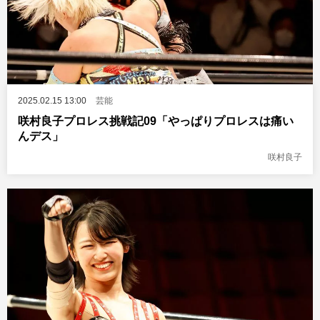
2025.02.15 13:00
芸能
咲村良子プロレス挑戦記09「やっぱりプロレスは痛い
んデス」
咲村良子