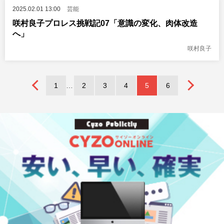
2025.02.01 13:00
芸能
咲村良子プロレス挑戦記07「意識の変化、肉体改造
へ」
咲村良子
1
2
3
4
5
6