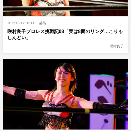
2025.02.08 13:00
芸能
咲村良子プロレス挑戦記08「実は8面のリング…こりゃ
しんどい」
咲村良子