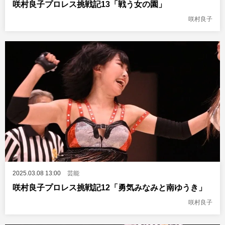
咲村良子プロレス挑戦記13「戦う女の園」
咲村良子
2025.03.08 13:00
芸能
咲村良子プロレス挑戦記12「勇気みなみと南ゆうき」
咲村良子