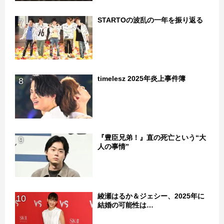
STARTOの波乱の一年を振り返る
7
timelesz 2025年炎上事件簿
8
『豊臣兄弟！』直の死亡という“大
9
人の事情”
綾瀬はるか＆ジェシー、2025年に
10
結婚の可能性は…