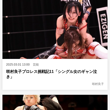
2025.03.01 13:00
芸能
咲村良子プロレス挑戦記11「シングル女のギャン泣
き」
咲村良子