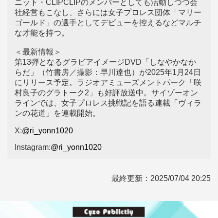
ニット・CLIPCLIPのメンバーとしても活動しつつ会
社経営もこなし、さらには女子プロレス団体「マリー
ゴールド」の選手としてデビューを控えるなどマルチ
な才能を持つ。
＜最新情報＞
第13弾となるグラビアイメージDVD「しなやかなか
らだ」（竹書房／撮影：早川達也）が2025年1月24日
にリリース予定。ラジオアミューズメントパーク「咲
村良子のグラトーク2」も好評放送中。サイゾーオン
ラインでは、女子プロレス挑戦記を語る連載「ヴィラ
ンの花道」を連載開始。
X:
@ri_yonn1020
Instagram:
@ri_yonn1020
最終更新：
2025/07/04 20:25