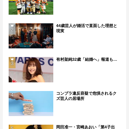
44歳芸人が婚活で直面した理想と
2
現実
有村架純32歳「結婚へ」報道も…
3
コンプラ違反容疑で危惧されるク
4
ズ芸人の居場所
岡田准一・宮崎あおい「第4子出
5