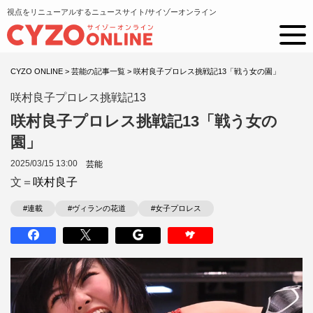
視点をリニューアルするニュースサイト/サイゾーオンライン
CYZO ONLINE
>
芸能の記事一覧
>
咲村良子プロレス挑戦記13「戦う女の園」
咲村良子プロレス挑戦記13
咲村良子プロレス挑戦記13「戦う女の
園」
2025/03/15 13:00
芸能
文＝
咲村良子
#連載
#ヴィランの花道
#女子プロレス