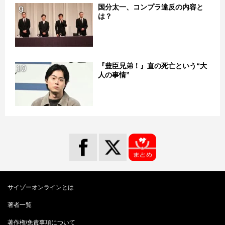
国分太一、コンプラ違反の内容と
9
は？
『豊臣兄弟！』直の死亡という“大
10
人の事情”
サイゾーオンラインとは
著者一覧
著作権/免責事項について