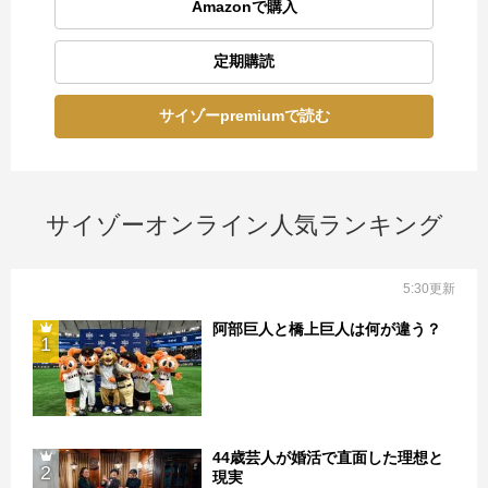
Amazonで購入
定期購読
サイゾーpremiumで読む
サイゾーオンライン人気ランキング
5:30更新
阿部巨人と橋上巨人は何が違う？
1
44歳芸人が婚活で直面した理想と
2
現実