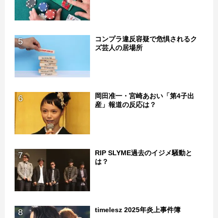
コンプラ違反容疑で危惧されるク
5
ズ芸人の居場所
岡田准一・宮崎あおい「第4子出
6
産」報道の反応は？
RIP SLYME過去のイジメ騒動と
7
は？
timelesz 2025年炎上事件簿
8