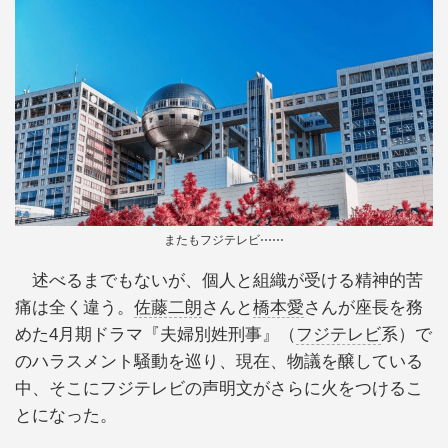
またもフジテレビ⋯⋯
述べるまでもないが、個人と組織が受ける精神的苦
痛は全く違う。
佐藤二朗
さんと
橋本愛
さんが座長を務
めた4月期ドラマ『夫婦別姓刑事』（
フジテレビ
系）で
のハラスメント騒動を巡り、現在、物議を醸している
中、そこにフジテレビの声明文がさらに火をつけるこ
とになった。