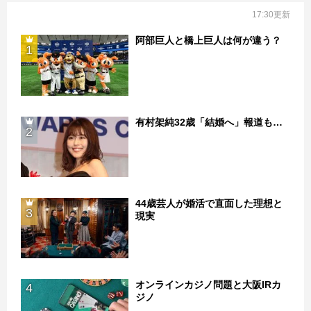
17:30更新
阿部巨人と橋上巨人は何が違う？
1
有村架純32歳「結婚へ」報道も…
2
44歳芸人が婚活で直面した理想と
3
現実
オンラインカジノ問題と大阪IRカ
4
ジノ