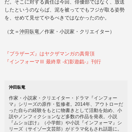
だ。そこに対する責任は今回、俳優部ではなく、放送
したというのならば、泥を被ってでもフジが取る姿勢
を、せめて見せてやるべきではなかったのか。
（文＝
沖田臥竜
／作家・小説家・クリエイター）
『ブラザーズ』はヤクザマンガの真骨頂
『インフォーマⅢ 最終章 -幻影遊戯-』刊行
沖田臥竜
作家・小説家・クリエイター・ドラマ『インフォー
マ』シリーズの原作・監修者。2014年、アウトローだ
った自らの経験をもとに物書きとして活動を始め、小
説やノンフィクションなど多数の作品を発表。小説
『ムショぼけ』（小学館）や小説『インフォーマ』シ
リーズ（サイゾー文芸部）がドラマ化もされ話題に。