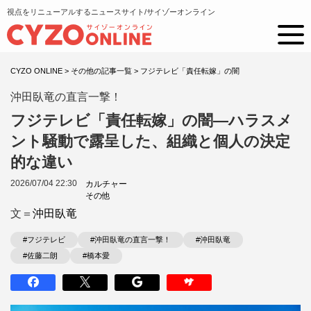
視点をリニューアルするニュースサイト/サイゾーオンライン
CYZO ONLINE
>
その他の記事一覧
>
フジテレビ「責任転嫁」の闇
沖田臥竜の直言一撃！
フジテレビ「責任転嫁」の闇―ハラスメ
ント騒動で露呈した、組織と個人の決定
的な違い
2026/07/04 22:30
カルチャー
その他
文＝
沖田臥竜
#フジテレビ
#沖田臥竜の直言一撃！
#沖田臥竜
#佐藤二朗
#橋本愛