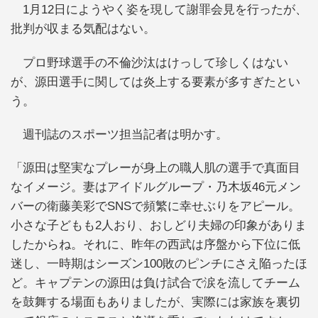
1月12日にようやく姿を現して謝罪会見を行ったが、
批判が収まる気配はない。
プロ野球選手の不倫沙汰はけっして珍しくはない
が、源田選手に関しては炎上する要素が多すぎたとい
う。
週刊誌のスポーツ担当記者は明かす。
「源田は堅実なプレーが身上の職人肌の選手で真面目
なイメージ。妻はアイドルグループ・乃木坂46元メン
バーの衛藤美彩でSNSで頻繁に幸せぶりをアピール。
小さな子どもも2人おり、おしどり夫婦の印象がありま
したからね。それに、昨年の西武は序盤から下位に低
迷し、一時期はシーズン100敗のピンチにさえ陥ったほ
ど。キャプテンの源田は負け試合で涙を流してチーム
を鼓舞する場面もありましたが、実際には家族を裏切