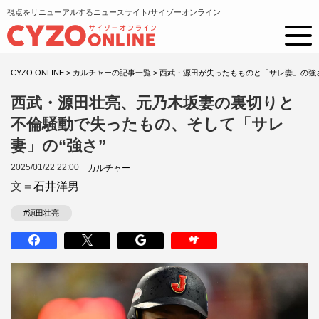
視点をリニューアルするニュースサイト/サイゾーオンライン
CYZO ONLINE
>
カルチャーの記事一覧
>
西武・源田が失ったもものと「サレ妻」の強
西武・源田壮亮、元乃木坂妻の裏切りと
不倫騒動で失ったもの、そして「サレ
妻」の“強さ”
2025/01/22 22:00
カルチャー
文＝
石井洋男
#源田壮亮