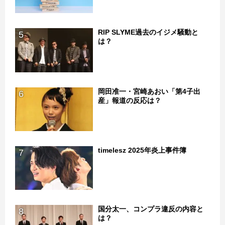
RIP SLYME過去のイジメ騒動と
5
は？
岡田准一・宮崎あおい「第4子出
6
産」報道の反応は？
timelesz 2025年炎上事件簿
7
国分太一、コンプラ違反の内容と
8
は？