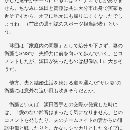
かした選手がチームにいるのはマイナスでしかありま
せん。ちなみに源田と衛藤は共に大分市出身で実家も
近所ですから、オフに地元にも帰りにくくなったでし
ょうね」（前出の週刊誌のスポーツ担当記者）とい
う。
球団は「家庭内の問題」として処分を下さず、妻の
衛藤もSNSで「夫婦共に前を向いて歩んでいく」とコ
メントしたが、源田が失ったものは想像以上に大きそ
うだ。
他方、夫と結婚生活を続ける道を選んだ“サレ妻”の
衛藤には意外な追い風も吹きそうだとか。
衛藤といえば、源田選手との交際が発覚した時に
は、「愛のない雑音はまったく気になりません」との
コメントを発したり、夫のチームメイトの妻からの誹
謗中傷と戦ったりと、かなりシッカリとしたタイプに