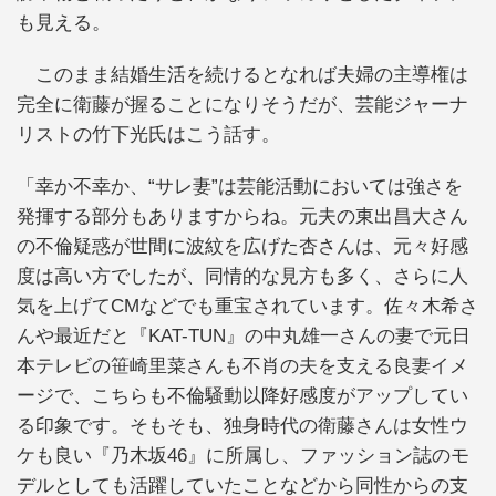
も見える。
このまま結婚生活を続けるとなれば夫婦の主導権は
完全に衛藤が握ることになりそうだが、芸能ジャーナ
リストの竹下光氏はこう話す。
「幸か不幸か、“サレ妻”は芸能活動においては強さを
発揮する部分もありますからね。元夫の東出昌大さん
の不倫疑惑が世間に波紋を広げた杏さんは、元々好感
度は高い方でしたが、同情的な見方も多く、さらに人
気を上げてCMなどでも重宝されています。佐々木希さ
んや最近だと『KAT-TUN』の中丸雄一さんの妻で元日
本テレビの笹崎里菜さんも不肖の夫を支える良妻イメ
ージで、こちらも不倫騒動以降好感度がアップしてい
る印象です。そもそも、独身時代の衛藤さんは女性ウ
ケも良い『乃木坂46』に所属し、ファッション誌のモ
デルとしても活躍していたことなどから同性からの支