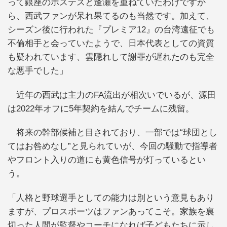
って銀座のホステスと逢瀬を重ねていたわけですか
ら、西武ファンが呆れ果てるのも当然です。加えて、
シーズン後に行われた『プレミア12』の台湾遠征でも
不倫相手と会っていたようで、日本代表としての資質
も疑われています、雲隠れして謝罪が遅れたのも完全
な悪手でした」
近年の西武は主力のFA流出が相次いでいるが、源田
は2022年オフに5年契約を結んでチームに残留。
将来の幹部候補と目されており、一部では“球団とし
てはお咎めなし”と見られていが、今回の騒動で指導者
やフロント入りの道にも黄色信号が灯っているとい
う。
「人格と野球選手としての能力は別という意見もあり
ますが、プロスポーツはファンあってこそ。家族を裏
切った人間が監督やコーチになれば子どもたちに示し