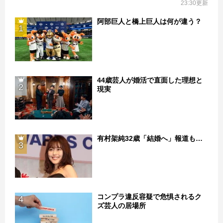
23:30更新
阿部巨人と橋上巨人は何が違う？
1
44歳芸人が婚活で直面した理想と
2
現実
有村架純32歳「結婚へ」報道も…
3
コンプラ違反容疑で危惧されるク
4
ズ芸人の居場所