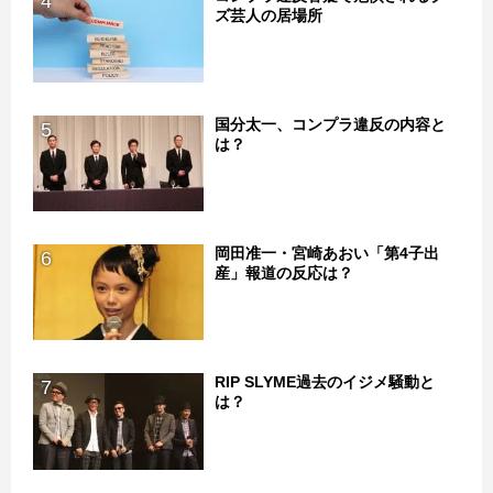
4
ズ芸人の居場所
国分太一、コンプラ違反の内容と
5
は？
岡田准一・宮崎あおい「第4子出
6
産」報道の反応は？
RIP SLYME過去のイジメ騒動と
7
は？