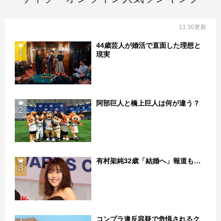
11:30更新
44歳芸人が婚活で直面した理想と
1
現実
阿部巨人と橋上巨人は何が違う？
2
有村架純32歳「結婚へ」報道も…
3
コンプラ違反容疑で危惧されるク