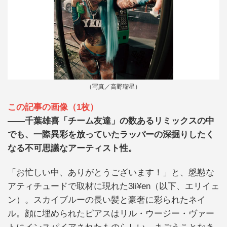
（写真／高野瑠星）
この記事の画像（1枚）
――千葉雄喜「チーム友達」の数あるリミックスの中
でも、一際異彩を放っていたラッパーの深掘りしたく
なる不可思議なアーティスト性。
「お忙しい中、ありがとうございます！」と、慇懃な
アティチュードで取材に現れた3li¥en（以下、エリイェ
ン）。スカイブルーの長い髪と豪奢に彩られたネイ
ル。顔に埋められたピアスはリル・ウージー・ヴァー