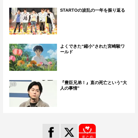
STARTOの波乱の一年を振り返る
8
よくできた“縮小”された宮崎駿ワ
9
ールド
『豊臣兄弟！』直の死亡という“大
10
人の事情”