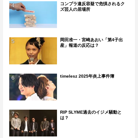
コンプラ違反容疑で危惧されるク
4
ズ芸人の居場所
岡田准一・宮崎あおい「第4子出
5
産」報道の反応は？
timelesz 2025年炎上事件簿
6
RIP SLYME過去のイジメ騒動と
7
は？