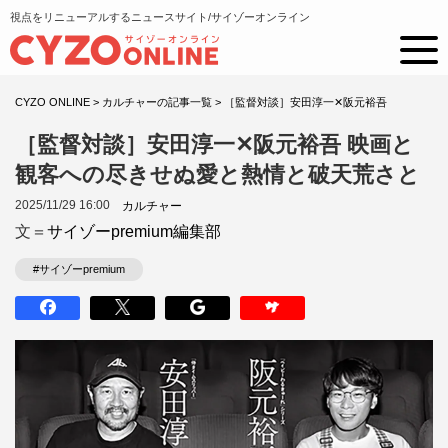
視点をリニューアルするニュースサイト/サイゾーオンライン
CYZO ONLINE
>
カルチャーの記事一覧
>
［監督対談］安田淳一✕阪元裕吾
［監督対談］安田淳一✕阪元裕吾 映画と
観客への尽きせぬ愛と熱情と破天荒さと
2025/11/29 16:00
カルチャー
文＝
サイゾーpremium編集部
#サイゾーpremium