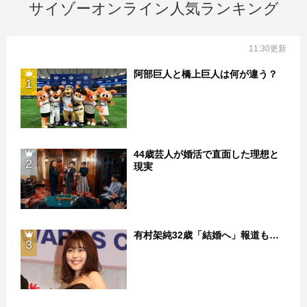
サイゾーオンライン人気ランキング
11:30更新
阿部巨人と橋上巨人は何が違う？
1
44歳芸人が婚活で直面した理想と
2
現実
有村架純32歳「結婚へ」報道も…
3