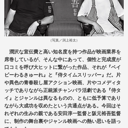
（写真／渕上裕太）
潤沢な宣伝費と高い知名度を持つ作品が映画業界を
席巻しているが、そんな中にあって、個性と完成度が
口コミを呼び大ヒットに繋がった作品、それが『ベイ
ビーわるきゅーれ』と『侍タイムスリッパー』だ。片
や異色の青春殺し屋アクション映画、片やコメディタ
ッチでありながら正統派チャンバラ活劇である『侍タ
イ』とジャンルは異なるものの、ともに低予算であり
ながら大成功を収めたという共通点がある。今回はそ
れぞれの生みの親である安田淳一監督と阪元裕吾監督
に、制作の舞台裏やジャンル映画への熱い思いを語っ