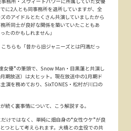
能事務所・スウィートパワーに所属していた女優
すでに2人とも同事務所を退所していますが、全
ーズのアイドルとたくさん共演していましたから
事務所同士が良好な関係を築いていたこともあ
かったのかもしれません」
こちらも「昔から旧ジャニーズとは円満だっ
優”の筆頭で、Snow Man・目黒蓮と共演し
年10月期放送）は大ヒット。現在放送中の1月期ド
演を務めており、SixTONES・松村が川口の
グが続く裏事情について、こう解説する。
だけではなく、単純に畑自身の“女性ウケ”が良
ひとつとして考えられます。大橋との主役での共