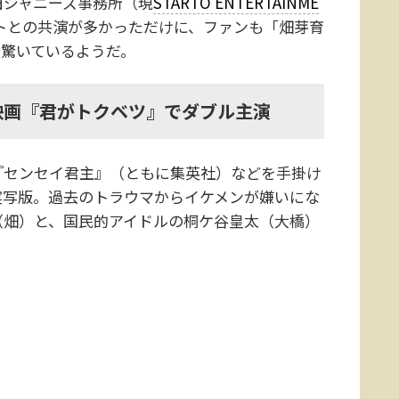
旧ジャニーズ事務所（現
STARTO ENTERTAINME
ントとの共演が多かっただけに、ファンも「畑芽育
、驚いているようだ。
映画『君がトクベツ』でダブル主演
センセイ君主』（ともに集英社）などを手掛け
実写版。過去のトラウマからイケメンが嫌いにな
（畑）と、国民的アイドルの桐ケ谷皇太（大橋）