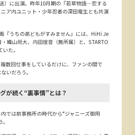
放送）に出演。昨年10月期の『若草物語―恋する
ュニア内ユニット・少年忍者の深田竜生とも共演
『うちの弟どもがすみません』には、HiHi Je
者・織山尚大、内田煌音（無所属）と、STARTO
ていた。
複数回仕事をしているだけに、ファンの間で
はないだろう。
ッグが続く“裏事情”とは？
内では前事務所の時代から“ジャニーズ御用
う。