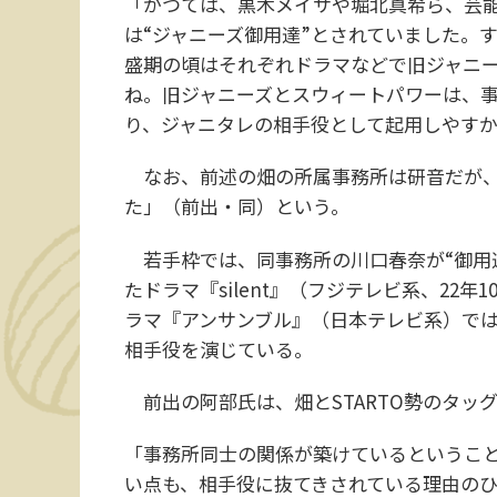
「かつては、黒木メイサや堀北真希ら、芸
は“ジャニーズ御用達”とされていました。
盛期の頃はそれぞれドラマなどで旧ジャニ
ね。旧ジャニーズとスウィートパワーは、
り、ジャニタレの相手役として起用しやす
なお、前述の畑の所属事務所は研音だが、
た」（前出・同）という。
若手枠では、同事務所の川口春奈が“御用達女
たドラマ『silent』（フジテレビ系、22
ラマ『アンサンブル』（日本テレビ系）では主
相手役を演じている。
前出の阿部氏は、畑とSTARTO勢のタッ
「事務所同士の関係が築けているということ
い点も、相手役に抜てきされている理由の