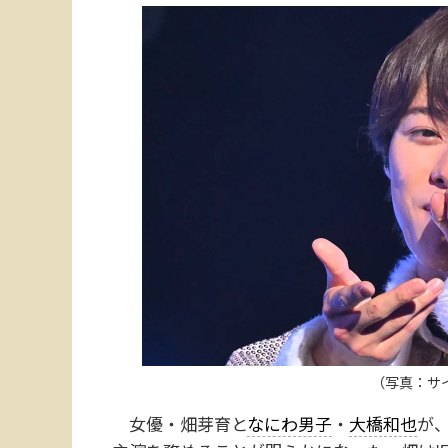
（写真：サ
女優・畑芽育と
なにわ男子
・
大橋和也
が