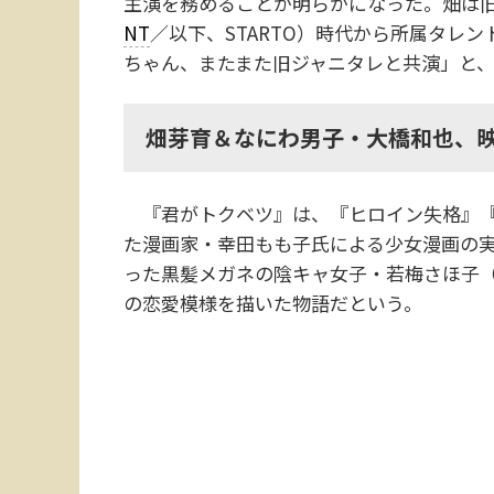
主演を務めることが明らかになった。畑は
NT
／以下、STARTO）時代から所属タレ
ちゃん、またまた旧ジャニタレと共演」と
畑芽育＆なにわ男子・大橋和也、
『君がトクベツ』は、『ヒロイン失格』『
た漫画家・幸田もも子氏による少女漫画の
った黒髪メガネの陰キャ女子・若梅さほ子
の恋愛模様を描いた物語だという。