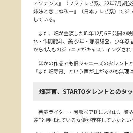
ィソナンス』（フジテレビ系、22年7月期
姉妹と恋せぬ私―』（日本テレビ系）でジ
している。
また、畑が主演した昨年12月6日公開の映画
ts・作間龍斗、美 少年・那須雄登、少年忍
から4人ものジュニアがキャスティングされ
ほかの作品でも旧ジャニーズのタレントと
「また畑芽育」という声が上がるのも無理
畑芽育、STARTOタレントとのタ
芸能ライター・阿部ベア氏によれば、業界
達”と呼ばれている女優が存在していたとい