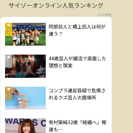
サイゾーオンライン人気ランキング
23:30更新
阿部巨人と橋上巨人は何が
1
違う？
44歳芸人が婚活で直面した
2
理想と現実
コンプラ違反容疑で危惧さ
3
れるクズ芸人の居場所
有村架純32歳「結婚へ」報
4
道も…