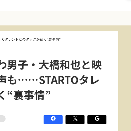
RTOタレントとのタッグが続く“裏事情”
わ男子・大橋和也と映
も……STARTOタレ
く“裏事情”
也