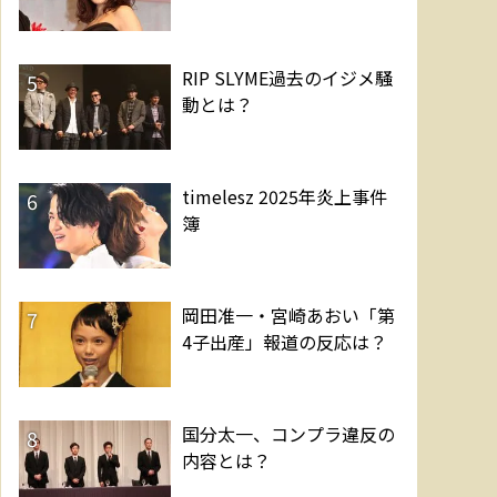
RIP SLYME過去のイジメ騒
5
動とは？
timelesz 2025年炎上事件
6
簿
岡田准一・宮崎あおい「第
7
4子出産」報道の反応は？
国分太一、コンプラ違反の
8
内容とは？