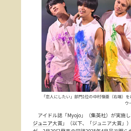
「恋人にしたい」部門1位の中村嶺亜（右端）をは
ウ
アイドル誌「Myojo」（集英社）が実施
ジュニア
大賞」（以下、「ジュニア大賞」）
が、2月20日発売の同誌2025年4月号で