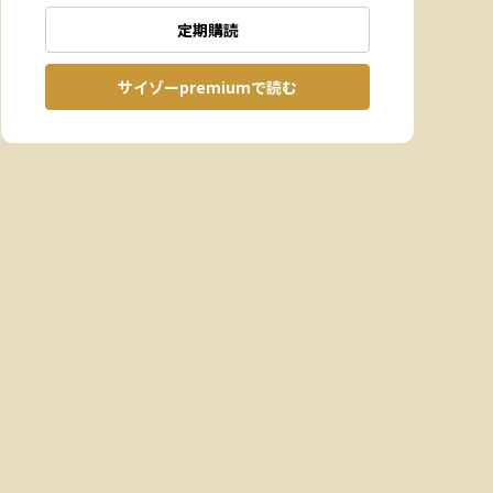
定期購読
サイゾーpremiumで読む