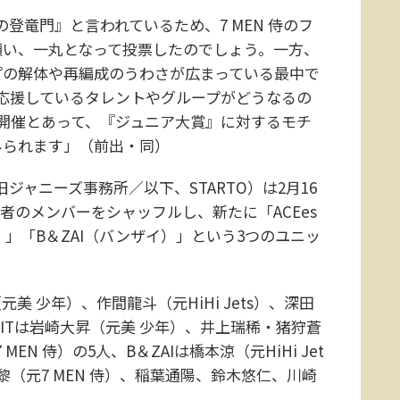
登竜門』と言われているため、7 MEN 侍のフ
願い、一丸となって投票したのでしょう。一方、
プの解体や再編成のうわさが広まっている最中で
応援しているタレントやグループがどうなるの
開催とあって、『ジュニア大賞』に対するモチ
みられます」（前出・同）
旧ジャニーズ事務所／以下、STARTO）は2月16
、少年忍者のメンバーをシャッフルし、新たに「ACEes
ツ）」「B＆ZAI（バンザイ）」という3つのユニッ
美 少年）、作間龍斗（元HiHi Jets）、深田
 LITは岩崎大昇（元美 少年）、井上瑞稀・猪狩蒼
MEN 侍）の5人、B＆ZAIは橋本涼（元HiHi Jet
（元7 MEN 侍）、稲葉通陽、鈴木悠仁、川崎