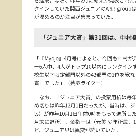
を達成。なお、昨年2月に結果が発表された
クインしていた関西ジュニアのAぇ! grou
が埋めるのか注目が集まっていた。
「ジュニア大賞」第31回は、中村
「『Myojo』4月号によると、今回も中村が
ー6人中、4人がトップ10以内にランクイ
校生以下限定部門以外の42部門の1位を総な
賞』でした」（芸能ライター）
なお、「ジュニア大賞」の投票用紙は毎年1
め切りは昨年12月1日だったが、当時は、ジュ
ts）が昨年10月1日午前0時をもって退所したこ
月末に退所）、金指一世（元美 少年所属、1
ど、ジュニア界は異変が続いていた。