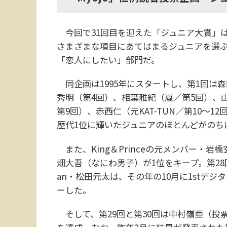
今回で31回目を迎えた「ジュニア大賞」
さまざまな項目にあてはまるジュニアを選
「恋人にしたい」部門だ。
同企画は1995年にスタートし、第1回は
秀明（第4回）、相葉雅紀（嵐／第5回）、山下
第9回）、赤西仁（元KAT-TUN／第10～12回
歴代1位に輝いたジュニアのほとんどがのち
また、King＆Princeの元メンバー・岩
畑大吾（なにわ男子）が1位をキープ。第28回（
an・松田元太は、その年の10月に1stデジタ
ーした。
そして、第29回と第30回は中村嶺亜（投票時点で