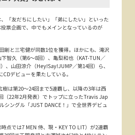
は、「友だちにしたい」「弟にしたい」といった
ぶ投票企画で、中でもメインとなっているのが
森田剛と三宅健が同数1位を獲得。ほかにも、滝沢
智久（第6～8回）、亀梨和也（KAT-TUN／
）、山田涼介（Hey!Say!JUMP／第14回）ら、
にCDデビューを果たしている。
橋玄樹は第20～24回まで5連覇し、以降の3年は西
22年2月発表）でトップに立ったTravis Jap
ルシングル「JUST DANCE！」で全世界デビュ
は7 MEN 侍、現・KEY TO LIT）が2連覇