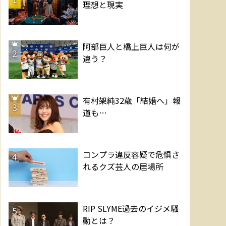
理想と現実
阿部巨人と橋上巨人は何が
2
違う？
有村架純32歳「結婚へ」報
3
道も…
コンプラ違反容疑で危惧さ
4
れるクズ芸人の居場所
RIP SLYME過去のイジメ騒
5
動とは？