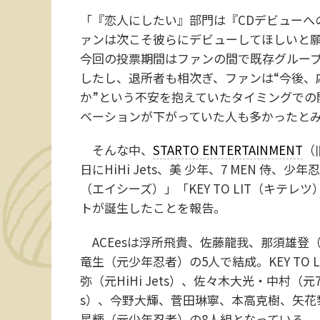
「『恋人にしたい』部門は『CDデビューへの
ァンは次こそ彼らにデビューしてほしいと
今回の投票期間はファンの間で既存グルー
したし、退所者も相次ぎ、ファンは“今後、
か”という不安を抱えていたタイミングでの
ベーションが下がっていた人も多かったと
そんな中、
STARTO ENTERTAINMENT
（
日にHiHi Jets、美 少年、7 MEN 侍
（エイシーズ）」「KEY TO LIT（キテレ
トが誕生したことを報告。
ACEesは浮所飛貴、佐藤龍我、那須雄登（元
竜生（元少年忍者）の5人で結成。KEY TO
弥（元HiHi Jets）、佐々木大光・中村（元7 
s）、今野大輝、菅田琳寧、本高克樹、矢花黎
星輝（元少年忍者）の8人組となっている。