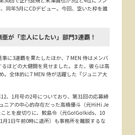
第30回で正門良規と末澤誠也が3位と4位にラン
pは、同年5月にCDデビュー。今回、空いた枠を誰
嶺亜が「恋人にしたい」部門3連覇！
見事に3連覇を果たしたほか、7 MEN 侍はメンバ
ンするほどの大健闘を見せました。また、彼らは高
め。全体的に7 MEN 侍が活躍した『ジュニア大
2、1月号の2号についており、第31回の応募締
ニアの中心的存在だった高橋優斗（元HiHi Je
とを皮切りに、鮫島令（元Go!Go!kids、10
1月1日午前0時に退所）も事務所を離脱するな