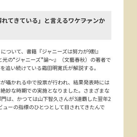
れてきている」と言えるワケ――ファンか
について、書籍『ジャニーズは努力が9割』
と光の“ジャニーズ”論～』（文藝春秋）の著者で
トを追い続けている霜田明寛氏が解説する。
体が囁かれる中で投票が行われ、結果発表時には
う絶妙な時期での実施となりました。さまざまな
門は、かつては山下智久さんが3連覇した翌年2
デビューの指標のひとつとして目されてきたんで