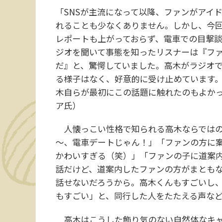
「SNSが主流になって以降、ファンがアイ
れることも少なくありません。しかし、今
レポートも上がっておらず、電車での目撃
ジオを聞いて事態を知ったリスナーは『フ
だ』と、驚愕していました。高木がラジオ
る様子はなく、好意的に受け止めています。
木自らが最初にこの話題に触れたのもよか
ア氏）
人懐っこい性格で知られる高木ならではの
～、電車デートじゃん！」「ファンの方に
かわいすぎる（笑）」「ファンの子に道案
話だけど、道案内したファンの方がまとも
話せないだろうから。高木くんもすごいし
もすごい」と、同行した人をたたえる声な
高木はこうした飾り気のない自然体なキャ