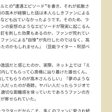
ドルとの“遭遇エピソード”を書き、それが拡散さ
回の高木が経験した話は本人らしきファンによる
談なども出ていなかったようです。そのため、ラ
ァンの妄想のようなエピソードが現実に起こるん
で釘を刺した効果もあるのか、ファンが荒れてい
ファンによる“自慢”が先行したのではなく、高
ったのかもしれません」（芸能ライター・阿部ベ
逸話だと感じたのか、実際、ネット上では「え
案内してもらって心斎橋に辿り着けた雄也くん、
内してもらうのが高木さんらしい」「夢のような
な人だったのが奇跡。ヤバい人だったらラジオで
、適切な距離感を保っていたであろうファンの方
どが寄せられていた。
ラクターだからこそ、多くのファンに愛され続