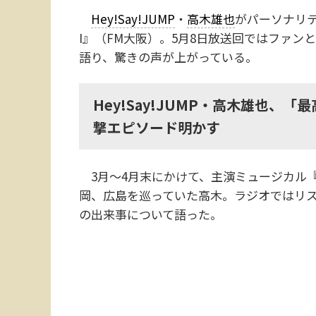
Hey!Say!JUMP
・
高木雄也
がパーソナリテ
I』（FM大阪）。5月8日放送回ではファン
語り、驚きの声が上がっている。
Hey!Say!JUMP・高木雄也、
撃エピソード明かす
3月～4月末にかけて、主演ミュージカル
岡、広島を巡っていた高木。ラジオではリ
の出来事について語った。