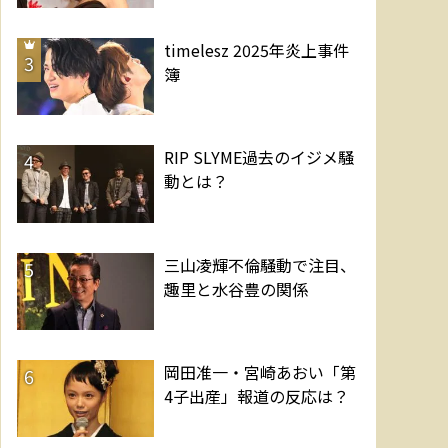
timelesz 2025年炎上事件
3
簿
RIP SLYME過去のイジメ騒
4
動とは？
三山凌輝不倫騒動で注目、
5
趣里と水谷豊の関係
岡田准一・宮崎あおい「第
6
4子出産」報道の反応は？