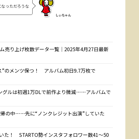
になっただろうな
しぃちゃん
ルバム売り上げ枚数データ一覧｜2025年4月27日最新
エース”のメンツ保つ！ アルバム初日9.7万枚で
弾シングルは初週1万DLで前作より微減……アルバムで
組に復帰の中……先に“ノンクレジット出演”していた
を抜いた！ STARTO勢インスタフォロワー数41～50