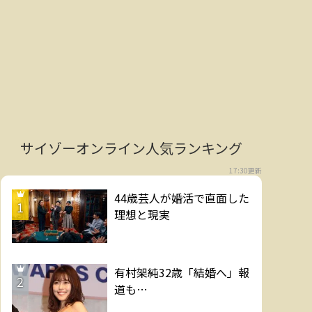
サイゾーオンライン人気ランキング
17:30更新
44歳芸人が婚活で直面した
1
理想と現実
有村架純32歳「結婚へ」報
2
道も…