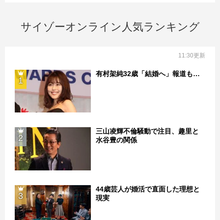
サイゾーオンライン人気ランキング
11:30更新
有村架純32歳「結婚へ」報道も…
1
三山凌輝不倫騒動で注目、趣里と
2
水谷豊の関係
44歳芸人が婚活で直面した理想と
3
現実