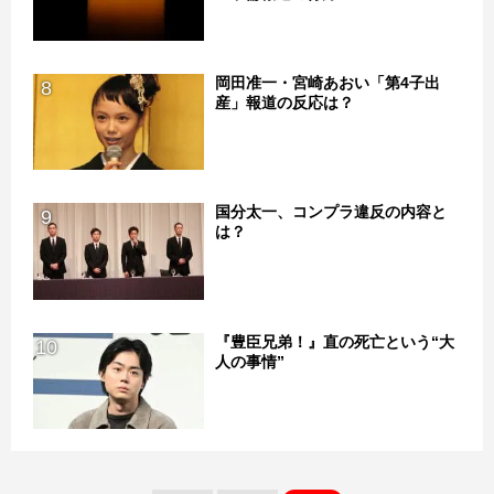
岡田准一・宮崎あおい「第4子出
8
産」報道の反応は？
国分太一、コンプラ違反の内容と
9
は？
『豊臣兄弟！』直の死亡という“大
10
人の事情”