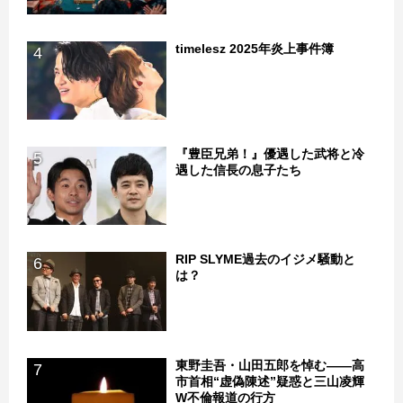
timelesz 2025年炎上事件簿
4
『豊臣兄弟！』優遇した武将と冷
5
遇した信長の息子たち
RIP SLYME過去のイジメ騒動と
6
は？
東野圭吾・山田五郎を悼む――高
7
市首相“虚偽陳述”疑惑と三山凌輝
W不倫報道の行方